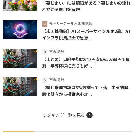
「墓じまい」には期限がある？墓じまいの流れ
とかかる費用を解説
モトリーフール米国株情報
【米国株動向】AIスーパーサイクル第2幕、AI
インフラ投資拡大で恩恵...
市況概況
（まとめ）日経平均は617円安の65,683円で反
落 半導体株に売りも好...
市況概況
（朝）米国市場は3指数揃って下落 中東情勢
悪化懸念から投資家心理...
ランキング一覧を見る