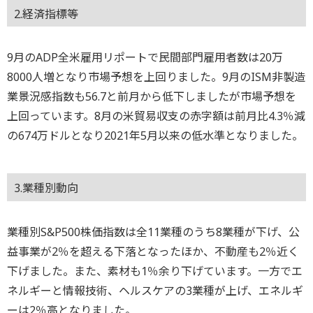
2.経済指標等
9月のADP全米雇用リポートで民間部門雇用者数は20万
8000人増となり市場予想を上回りました。9月のISM非製造
業景況感指数も56.7と前月から低下しましたが市場予想を
上回っています。8月の米貿易収支の赤字額は前月比4.3％減
の674万ドルとなり2021年5月以来の低水準となりました。
3.業種別動向
業種別S&P500株価指数は全11業種のうち8業種が下げ、公
益事業が2％を超える下落となったほか、不動産も2％近く
下げました。また、素材も1％余り下げています。一方でエ
ネルギーと情報技術、ヘルスケアの3業種が上げ、エネルギ
ーは2％高となりました。