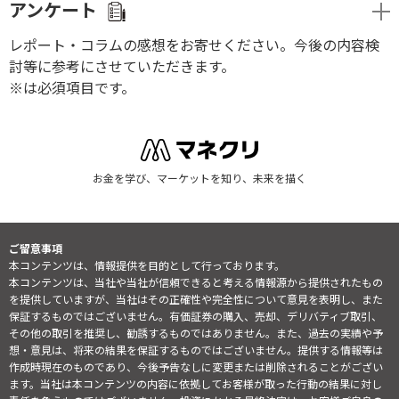
アンケート
レポート・コラムの感想をお寄せください。今後の内容検
討等に参考にさせていただきます。
※は必須項目です。
お金を学び、マーケットを知り、未来を描く
ご留意事項
本コンテンツは、情報提供を目的として行っております。
本コンテンツは、当社や当社が信頼できると考える情報源から提供されたもの
を提供していますが、当社はその正確性や完全性について意見を表明し、また
保証するものではございません。有価証券の購入、売却、デリバティブ取引、
その他の取引を推奨し、勧誘するものではありません。また、過去の実績や予
想・意見は、将来の結果を保証するものではございません。提供する情報等は
作成時現在のものであり、今後予告なしに変更または削除されることがござい
ます。当社は本コンテンツの内容に依拠してお客様が取った行動の結果に対し