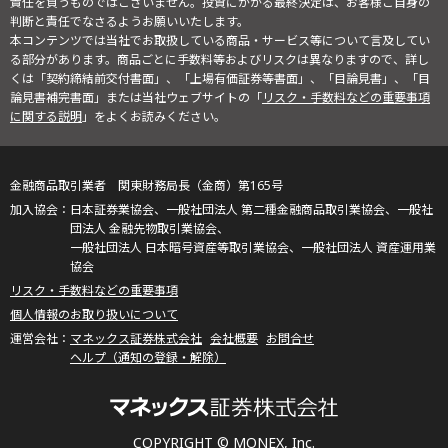
責任を負うものではございません。投資にかかる最終決定は、お客様ご自身の
判断と責任でなさるようお願いいたします。
本コンテンツでは当社でお取扱している商品・サービス等について言及してい
る部分があります。商品ごとに手数料等およびリスクは異なりますので、詳し
くは「契約締結前交付書面」、「上場有価証券等書面」、「目論見書」、「目
論見書補完書面」または当社ウェブサイトの「
リスク・手数料などの重要事項
に関する説明
」をよくお読みください。
金融商品取引業者 関東財務局長（金商）第165号
日本証券業協会、一般社団法人 第二種金融商品取引業協会、一般社
団法人 金融先物取引業協会、
一般社団法人 日本暗号資産等取引業協会、一般社団法人 資産運用業
協会
リスク・手数料などの重要事項
個人情報のお取り扱いについて
マネックス証券株式会社
会社概要
お問合せ
ヘルプ（通知の登録・解除）
COPYRIGHT © MONEX, Inc.