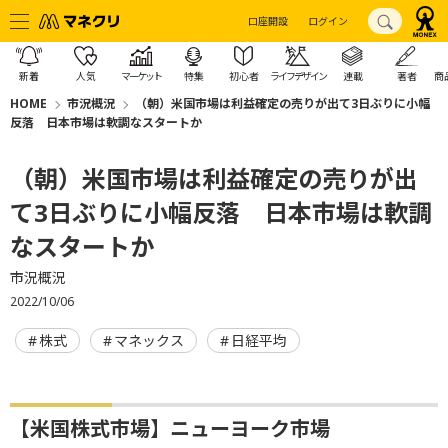
口座開設
ログイン
新着
人気
マーケット
特集
初心者
ライフデザイン
連載
著者
商
HOME
市況概況
（朝）米国市場は利益確定の売りが出て3日ぶりに小幅
反落 日本市場は軟調なスタートか
（朝）米国市場は利益確定の売りが出
て3日ぶりに小幅反落 日本市場は軟調
なスタートか
市況概況
2022/10/06
株式
マネックス
日経平均
【米国株式市場】ニューヨーク市場