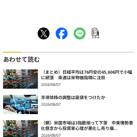
ｱﾝｹｰﾄ
あわせて読む
（まとめ）日経平均は76円安の65,606円で小幅
に続落 来週は米物価指標に注目
2026/08/07
半導体株の調整は底値をつけたか
2026/08/07
（朝）米国市場は3指数揃って下落 中東情勢悪
化懸念から投資家心理が悪化し売り優...
2026/08/07