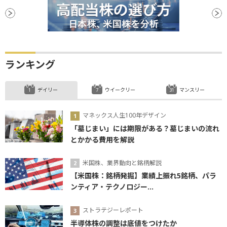
ランキング
デイリー
ウイークリー
マンスリー
マネックス人生100年デザイン
「墓じまい」には期限がある？墓じまいの流れ
とかかる費用を解説
米国株、業界動向と銘柄解説
【米国株：銘柄発掘】業績上振れ5銘柄、パラ
ンティア・テクノロジー...
ストラテジーレポート
半導体株の調整は底値をつけたか