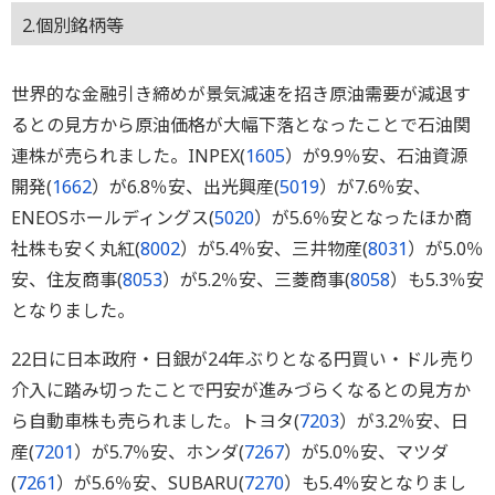
2.個別銘柄等
世界的な金融引き締めが景気減速を招き原油需要が減退す
るとの見方から原油価格が大幅下落となったことで石油関
連株が売られました。INPEX(
1605
）が9.9％安、石油資源
開発(
1662
）が6.8％安、出光興産(
5019
）が7.6％安、
ENEOSホールディングス(
5020
）が5.6％安となったほか商
社株も安く丸紅(
8002
）が5.4％安、三井物産(
8031
）が5.0％
安、住友商事(
8053
）が5.2％安、三菱商事(
8058
）も5.3％安
となりました。
22日に日本政府・日銀が24年ぶりとなる円買い・ドル売り
介入に踏み切ったことで円安が進みづらくなるとの見方か
ら自動車株も売られました。トヨタ(
7203
）が3.2％安、日
産(
7201
）が5.7％安、ホンダ(
7267
）が5.0％安、マツダ
(
7261
）が5.6％安、SUBARU(
7270
）も5.4％安となりまし