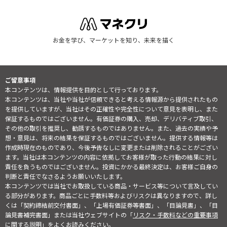
お金を学び、マーケットを知り、未来を描く
ご留意事項
本コンテンツは、情報提供を目的として行っております。
本コンテンツは、当社や当社が信頼できると考える情報源から提供されたもの
を提供していますが、当社はその正確性や完全性について意見を表明し、また
保証するものではございません。有価証券の購入、売却、デリバティブ取引、
その他の取引を推奨し、勧誘するものではありません。また、過去の実績や予
想・意見は、将来の結果を保証するものではございません。提供する情報等は
作成時現在のものであり、今後予告なしに変更または削除されることがござい
ます。当社は本コンテンツの内容に依拠してお客様が取った行動の結果に対し
責任を負うものではございません。投資にかかる最終決定は、お客様ご自身の
判断と責任でなさるようお願いいたします。
本コンテンツでは当社でお取扱している商品・サービス等について言及してい
る部分があります。商品ごとに手数料等およびリスクは異なりますので、詳し
くは「契約締結前交付書面」、「上場有価証券等書面」、「目論見書」、「目
論見書補完書面」または当社ウェブサイトの「
リスク・手数料などの重要事項
に関する説明
」をよくお読みください。