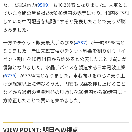
た。北海道電力(
9509
）も10.2％安となりました。未定とし
ていた今期の営業損益が640億円の赤字になり、10円を予想
していた中間配当を無配にすると発表したことで売りが膨
らみました。
一方でチケット販売最大手のぴあ(
4337
）が一時3.9％高と
なりました。岸田文雄首相がチケット料金を割り引く「イ
ベント割」を10月11日から始めると公表したことで買いが
優勢となりました。水晶デバイスを製造する日本電波工業
(
6779
）が7.3％高となりました。車載向けを中心に売り上
げが想定以上に伸びるうえ、円安も収益を押し上げること
などから通期の営業利益の見通しを50億円から80億円に上
方修正したことで買いを集めました。
VIEW POINT: 明日への視点