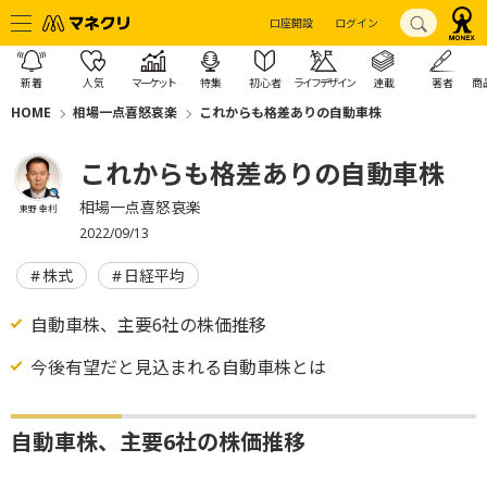
口座開設
ログイン
新着
人気
マーケット
特集
初心者
ライフデザイン
連載
著者
商
HOME
相場一点喜怒哀楽
これからも格差ありの自動車株
これからも格差ありの自動車株
相場一点喜怒哀楽
東野 幸利
2022/09/13
株式
日経平均
自動車株、主要6社の株価推移
今後有望だと見込まれる自動車株とは
自動車株、主要6社の株価推移