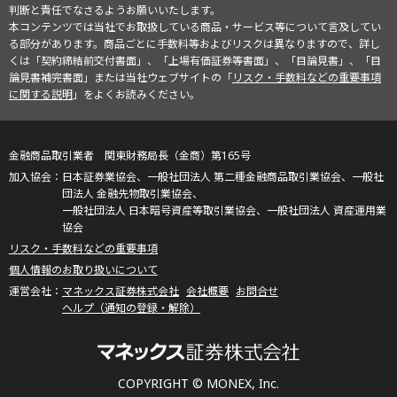
判断と責任でなさるようお願いいたします。
本コンテンツでは当社でお取扱している商品・サービス等について言及してい
る部分があります。商品ごとに手数料等およびリスクは異なりますので、詳し
くは「契約締結前交付書面」、「上場有価証券等書面」、「目論見書」、「目
論見書補完書面」または当社ウェブサイトの「
リスク・手数料などの重要事項
に関する説明
」をよくお読みください。
金融商品取引業者 関東財務局長（金商）第165号
日本証券業協会、一般社団法人 第二種金融商品取引業協会、一般社
団法人 金融先物取引業協会、
一般社団法人 日本暗号資産等取引業協会、一般社団法人 資産運用業
協会
リスク・手数料などの重要事項
個人情報のお取り扱いについて
マネックス証券株式会社
会社概要
お問合せ
ヘルプ（通知の登録・解除）
COPYRIGHT © MONEX, Inc.