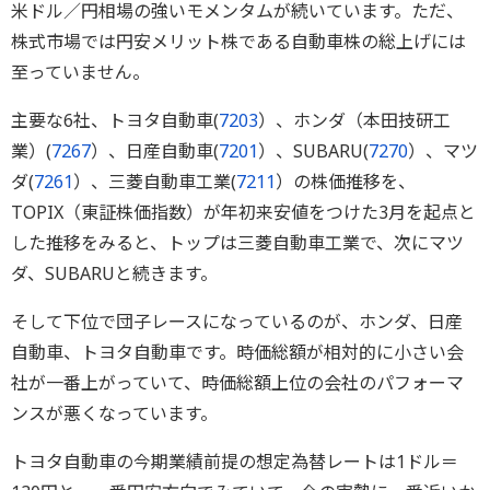
米ドル／円相場の強いモメンタムが続いています。ただ、
株式市場では円安メリット株である自動車株の総上げには
至っていません。
主要な6社、トヨタ自動車(
7203
）、ホンダ（本田技研工
業）(
7267
）、日産自動車(
7201
）、SUBARU(
7270
）、マツ
ダ(
7261
）、三菱自動車工業(
7211
）の株価推移を、
TOPIX（東証株価指数）が年初来安値をつけた3月を起点と
した推移をみると、トップは三菱自動車工業で、次にマツ
ダ、SUBARUと続きます。
そして下位で団子レースになっているのが、ホンダ、日産
自動車、トヨタ自動車です。時価総額が相対的に小さい会
社が一番上がっていて、時価総額上位の会社のパフォーマ
ンスが悪くなっています。
トヨタ自動車の今期業績前提の想定為替レートは1ドル＝