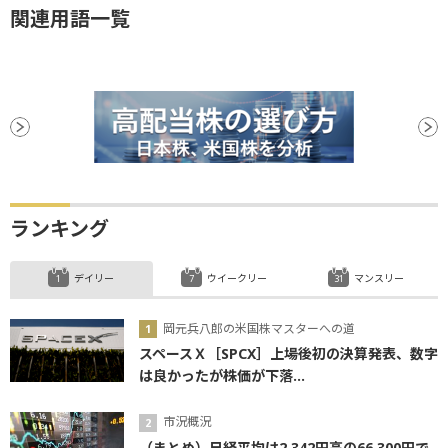
関連用語一覧
ランキング
デイリー
ウイークリー
マンスリー
岡元兵八郎の米国株マスターへの道
スペースＸ［SPCX］上場後初の決算発表、数字
は良かったが株価が下落...
市況概況
（まとめ）日経平均は2,342円高の66,300円で