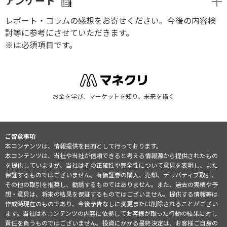
アンケート
レポート・コラムの感想をお寄せください。今後の内容検
討等に参考にさせていただきます。
※は必須項目です。
お金を学び、マーケットを知り、未来を描く
ご留意事項
本コンテンツは、情報提供を目的として行っております。
本コンテンツは、当社や当社が信頼できると考える情報源から提供されたもの
を提供していますが、当社はその正確性や完全性について意見を表明し、また
保証するものではございません。有価証券の購入、売却、デリバティブ取引、
その他の取引を推奨し、勧誘するものではありません。また、過去の実績や予
想・意見は、将来の結果を保証するものではございません。提供する情報等は
作成時現在のものであり、今後予告なしに変更または削除されることがござい
ます。当社は本コンテンツの内容に依拠してお客様が取った行動の結果に対し
責任を負うものではございません。投資にかかる最終決定は、お客様ご自身の