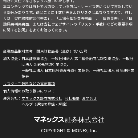
判断と責任でなさるようお願いいたします。
本コンテンツでは当社でお取扱している商品・サービス等について言及してい
る部分があります。商品ごとに手数料等およびリスクは異なりますので、詳し
くは「契約締結前交付書面」、「上場有価証券等書面」、「目論見書」、「目
論見書補完書面」または当社ウェブサイトの「
リスク・手数料などの重要事項
に関する説明
」をよくお読みください。
金融商品取引業者 関東財務局長（金商）第165号
日本証券業協会、一般社団法人 第二種金融商品取引業協会、一般社
団法人 金融先物取引業協会、
一般社団法人 日本暗号資産等取引業協会、一般社団法人 資産運用業
協会
リスク・手数料などの重要事項
個人情報のお取り扱いについて
マネックス証券株式会社
会社概要
お問合せ
ヘルプ（通知の登録・解除）
COPYRIGHT © MONEX, Inc.