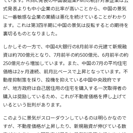
ています。HSBC発表の中国製造業PMIの統計対象企業は公
式発表よりも中小企業の比率が高いことから、中国の景気
に一番敏感な企業の業績は悪化を続けていることがわかり
ます。これは第3四半期に中国の景気は反転するとの期待を
裏切るものとなりました。
しかしその一方で、中国4大銀行の8月前半の元建て新規融
資は約700億元となり、7月前半の約500億元、6月前半の約
250億元から増加しています。また、中国の7月の平均住宅
価格は2ヶ月連続、前月比ベースで上昇となっています。不
動産抑制策を採り、投機を抑えている中国中央政府です
が、地方政府は自己居住用の住宅を購入する一次取得者の
購入は奨励しているため、これが不動産価格を押し上げて
いるという批判があります。
このように景気がスローダウンしているのは明らかなので
すが、不動産価格が上昇したり、新規融資が伸びている数