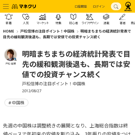
口座開設
ログイン
新着
人気
マーケット
特集
初心者
ライフデザイン
連載
著者
商
HOME
戸松信博の注目ポイント！中国株
明暗まちまちの経済統計発表で
目先の緩和観測後退も、長期では安値での投資チャンス続く
明暗まちまちの経済統計発表で目
先の緩和観測後退も、長期では安
戸松 信博
値での投資チャンス続く
戸松信博の注目ポイント！中国株
2012/08/27
中国株
先週の中国株は調整続きの展開となり、上海総合指数は終
値ベースで年初来の安値を割り込み、3年振りの安値をつけ