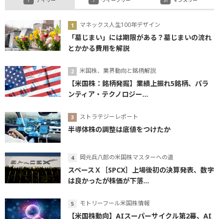
デイリー
ウイークリー
マンスリー
マネックス人生100年デザイン
「墓じまい」には期限がある？墓じまいの流れ
とかかる費用を解説
米国株、業界動向と銘柄解説
【米国株：銘柄発掘】業績上振れ5銘柄、パラ
ンティア・テクノロジー...
ストラテジーレポート
半導体株の調整は底値をつけたか
岡元兵八郎の米国株マスターへの道
スペースＸ［SPCX］上場後初の決算発表、数字
は良かったが株価が下落...
モトリーフール米国株情報
【米国株動向】AIスーパーサイクル第2幕、AI