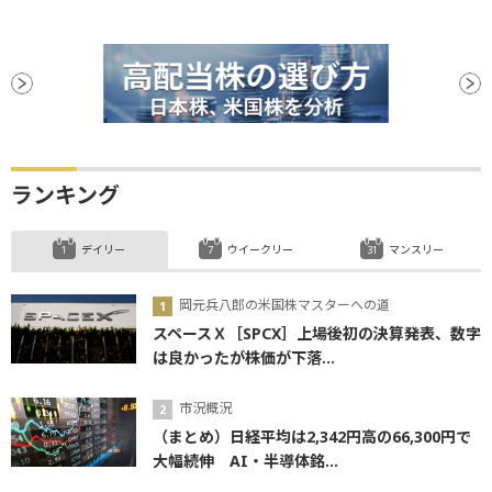
ランキング
デイリー
ウイークリー
マンスリー
岡元兵八郎の米国株マスターへの道
スペースＸ［SPCX］上場後初の決算発表、数字
は良かったが株価が下落...
市況概況
（まとめ）日経平均は2,342円高の66,300円で
大幅続伸 AI・半導体銘...