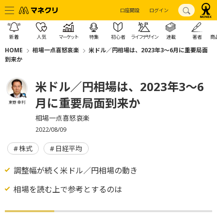
口座開設
ログイン
新着
人気
マーケット
特集
初心者
ライフデザイン
連載
著者
商
HOME
相場一点喜怒哀楽
米ドル／円相場は、2023年3～6月に重要局面
到来か
米ドル／円相場は、2023年3～6
月に重要局面到来か
東野 幸利
相場一点喜怒哀楽
2022/08/09
株式
日経平均
調整幅が続く米ドル／円相場の動き
相場を読む上で参考とするのは