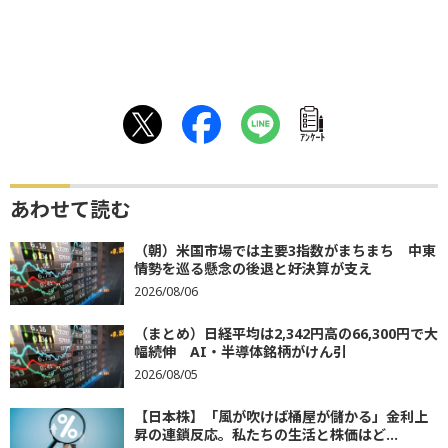
ｱﾝｹｰﾄ
あわせて読む
（朝）米国市場では主要3指数がまちまち 中東
情勢を巡る懸念の後退と好決算が支え
2026/08/06
（まとめ）日経平均は2,342円高の66,300円で大
幅続伸 AI・半導体銘柄がけん引
2026/08/05
【日本株】「風が吹けば桶屋が儲かる」金利上
昇の連鎖反応。私たちの生活と株価はど...