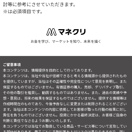
討等に参考にさせていただきます。
※は必須項目です。
お金を学び、マーケットを知り、未来を描く
ご留意事項
本コンテンツは、情報提供を目的として行っております。
本コンテンツは、当社や当社が信頼できると考える情報源から提供されたもの
を提供していますが、当社はその正確性や完全性について意見を表明し、また
保証するものではございません。有価証券の購入、売却、デリバティブ取引、
その他の取引を推奨し、勧誘するものではありません。また、過去の実績や予
想・意見は、将来の結果を保証するものではございません。提供する情報等は
作成時現在のものであり、今後予告なしに変更または削除されることがござい
ます。当社は本コンテンツの内容に依拠してお客様が取った行動の結果に対し
責任を負うものではございません。投資にかかる最終決定は、お客様ご自身の
判断と責任でなさるようお願いいたします。
本コンテンツでは当社でお取扱している商品・サービス等について言及してい
る部分があります。商品ごとに手数料等およびリスクは異なりますので、詳し