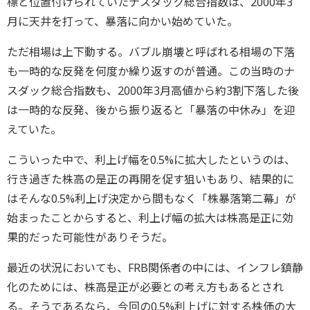
標と位置付けられていたナスダック総合指数は、2000年3
月に天井を打って、暴落に向かい始めていた。
ただ相場は上下動する。バブル崩壊と呼ばれる相場の下落
も一時的な反発を何度か繰り返すのが普通。この当時のナ
スダック総合指数も、2000年3月高値から約3割下落した後
は一時的な反発、後から振り返ると「暴落の中休み」を迎
えていた。
こういった中で、利上げ幅を0.5%に拡大したというのは、
行き過ぎた株高の是正の再開を促す狙いもあり、結果的に
はそんな0.5%利上げ決定から間もなく「株暴落第二幕」が
始まったことからすると、利上げ幅の拡大は株高是正に効
果的だった可能性がありそうだ。
最近の状況においても、FRB関係者の中には、インフレ鎮静
化のためには、株高是正が必要との考え方もあるとされ
る。そうであるなら、今回の0.5%利上げに対する株価の大