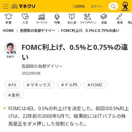
口座開設
ログイン
新着
人気
マーケット
特集
初心者
ライフデザイン
連載
著者
商
HOME
吉田恒の為替デイリー
FOMC利上げ、0.5%と0.75%の違い
FOMC利上げ、0.5%と0.75%の違
い
吉田 恒
吉田恒の為替デイリー
2022/05/06
FX
マネックス
ドル円
FOMC
金利
FOMCは4日、0.5%の利上げを決定した。前回の0.5%利上
げは、22年前の2000年5月で、結果的にはITバブルの株
高是正をダメ押しした役割となった。