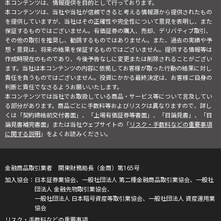
本コンテンツは、情報提供を目的として行っております。
本コンテンツは、当社や当社が信頼できると考える情報源から提供されたもの
を提供していますが、当社はその正確性や完全性について意見を表明し、また
保証するものではございません。有価証券の購入、売却、デリバティブ取引、
その他の取引を推奨し、勧誘するものではありません。また、過去の実績や予
想・意見は、将来の結果を保証するものではございません。提供する情報等は
作成時現在のものであり、今後予告なしに変更または削除されることがござい
ます。当社は本コンテンツの内容に依拠してお客様が取った行動の結果に対し
責任を負うものではございません。投資にかかる最終決定は、お客様ご自身の
判断と責任でなさるようお願いいたします。
本コンテンツでは当社でお取扱している商品・サービス等について言及してい
る部分があります。商品ごとに手数料等およびリスクは異なりますので、詳し
くは「契約締結前交付書面」、「上場有価証券等書面」、「目論見書」、「目
論見書補完書面」または当社ウェブサイトの「
リスク・手数料などの重要事項
に関する説明
」をよくお読みください。
金融商品取引業者 関東財務局長（金商）第165号
日本証券業協会、一般社団法人 第二種金融商品取引業協会、一般社
団法人 金融先物取引業協会、
一般社団法人 日本暗号資産等取引業協会、一般社団法人 資産運用業
協会
リスク・手数料などの重要事項