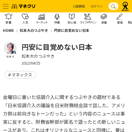
口座開設
ログイン
新着
人気
マーケット
特集
初心者
ライフデザイン
連載
著者
商
HOME
松本大のつぶやき
円安に目覚めない日本
円安に目覚めない日本
松本大のつぶやき
松本 大
2022/04/25
マネックス
金曜日に書いた協調介入に関するつぶやきの題材である
「日米協調介入の議論を日米財務相会談で話した、アメリ
カ側は前向きなトーンだった」という内容のニュースは事
実に反すると、財務省幹部が匿名で語ったとの新しいニュ
ースがあり、これはオリジナルなニュースと同様に、要は