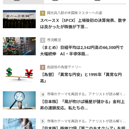
岡元兵八郎の米国株マスターへの道
スペースＸ［SPCX］上場後初の決算発表、数字
は良かったが株価が下落...
市況概況
（まとめ）日経平均は2,342円高の66,300円で
大幅続伸 AI・半導体銘...
吉田恒の為替デイリー
【為替】「異常な円安」と1995年「異常な円
高」
市場のテーマを再訪する。アナリストが読み解くテーマの本質
【日本株】「風が吹けば桶屋が儲かる」金利上
昇の連鎖反応。私たちの...
市場のテーマを再訪する。アナリストが読み解くテーマの本質
【日本株】株価77倍「第二のキオクシア」を探