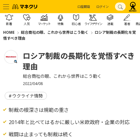
口座開設
ログイン
新着
人気
マーケット
特集
初心者
ライフデザイン
連載
著者
商
HOME
総合商社の眼、これから世界はこう動く
ロシア制裁の長期化を覚
悟すべき理由
ロシア制裁の長期化を覚悟すべき
理由
総合商社の眼、これから世界はこう動く
2022/04/08
ウクライナ情勢
制裁の根深さは規範の重さ
2014年と比べてはるかに厳しい米欧政府・企業の対応
戦闘は止まっても制裁は続く