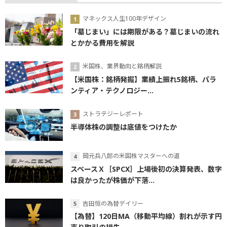
マネックス人生100年デザイン
「墓じまい」には期限がある？墓じまいの流れ
とかかる費用を解説
米国株、業界動向と銘柄解説
【米国株：銘柄発掘】業績上振れ5銘柄、パラ
ンティア・テクノロジー...
ストラテジーレポート
半導体株の調整は底値をつけたか
岡元兵八郎の米国株マスターへの道
スペースＸ［SPCX］上場後初の決算発表、数字
は良かったが株価が下落...
吉田恒の為替デイリー
【為替】120日MA（移動平均線）割れが示す円