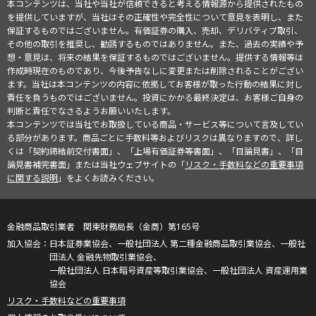
本コンテンツは、当社や当社が信頼できると考える情報源から提供されたもの
を提供していますが、当社はその正確性や完全性について意見を表明し、また
保証するものではございません。有価証券の購入、売却、デリバティブ取引、
その他の取引を推奨し、勧誘するものではありません。また、過去の実績や予
想・意見は、将来の結果を保証するものではございません。提供する情報等は
作成時現在のものであり、今後予告なしに変更または削除されることがござい
ます。当社は本コンテンツの内容に依拠してお客様が取った行動の結果に対し
責任を負うものではございません。投資にかかる最終決定は、お客様ご自身の
判断と責任でなさるようお願いいたします。
本コンテンツでは当社でお取扱している商品・サービス等について言及してい
る部分があります。商品ごとに手数料等およびリスクは異なりますので、詳し
くは「契約締結前交付書面」、「上場有価証券等書面」、「目論見書」、「目
論見書補完書面」または当社ウェブサイトの「
リスク・手数料などの重要事項
に関する説明
」をよくお読みください。
金融商品取引業者 関東財務局長（金商）第165号
日本証券業協会、一般社団法人 第二種金融商品取引業協会、一般社
団法人 金融先物取引業協会、
一般社団法人 日本暗号資産等取引業協会、一般社団法人 資産運用業
協会
リスク・手数料などの重要事項