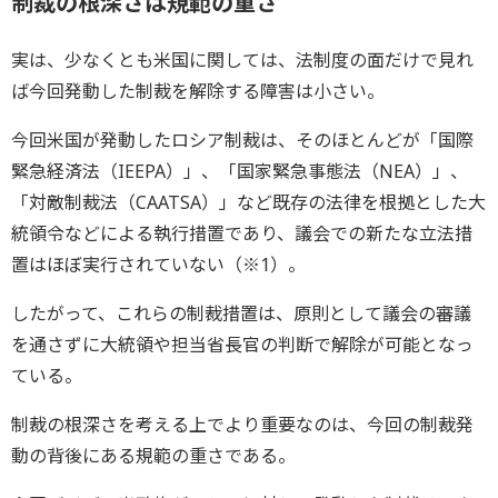
制裁の根深さは規範の重さ
実は、少なくとも米国に関しては、法制度の面だけで見れ
ば今回発動した制裁を解除する障害は小さい。
今回米国が発動したロシア制裁は、そのほとんどが「国際
緊急経済法（IEEPA）」、「国家緊急事態法（NEA）」、
「対敵制裁法（CAATSA）」など既存の法律を根拠とした大
統領令などによる執行措置であり、議会での新たな立法措
置はほぼ実行されていない（※1）。
したがって、これらの制裁措置は、原則として議会の審議
を通さずに大統領や担当省長官の判断で解除が可能となっ
ている。
制裁の根深さを考える上でより重要なのは、今回の制裁発
動の背後にある規範の重さである。