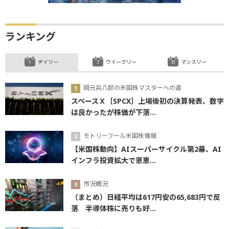
ランキング
デイリー
ウイークリー
マンスリー
岡元兵八郎の米国株マスターへの道
スペースＸ［SPCX］上場後初の決算発表、数字
は良かったが株価が下落...
モトリーフール米国株情報
【米国株動向】AIスーパーサイクル第2幕、AI
インフラ投資拡大で恩恵...
市況概況
（まとめ）日経平均は617円安の65,683円で反
落 半導体株に売りも好...