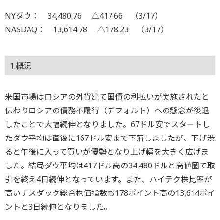
NYダウ： 34,480.76 △417.66 （3/17）
NASDAQ： 13,614.78 △178.23 （3/17）
1.概況
米国市場はロシアの外貨建て国債の利払いが実施されたと
伝わりロシアの債務不履行（デフォルト）への懸念が後退
したことで大幅続伸となりました。67ドル安でスタートし
たダウ平均は直後に167ドル安まで下落しましたが、下げ渋
ると午後に入って買いが優勢となり上げ幅を大きく広げま
した。結局ダウ平均は417ドル高の34,480ドルと高値圏で取
引を終え4日続伸となっています。また、ハイテク株比率が
高いナスダック総合株価指数も178ポイント高の13,614ポイ
ントと3日続伸となりました。