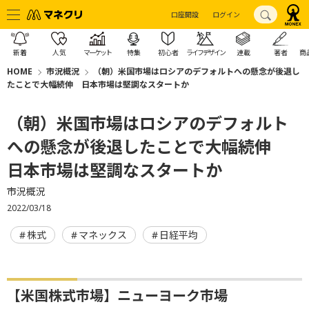
口座開設
ログイン
新着
人気
マーケット
特集
初心者
ライフデザイン
連載
著者
商
HOME
市況概況
（朝）米国市場はロシアのデフォルトへの懸念が後退し
たことで大幅続伸 日本市場は堅調なスタートか
（朝）米国市場はロシアのデフォルト
への懸念が後退したことで大幅続伸
日本市場は堅調なスタートか
市況概況
2022/03/18
株式
マネックス
日経平均
【米国株式市場】ニューヨーク市場