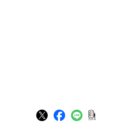
ｱﾝｹｰﾄ