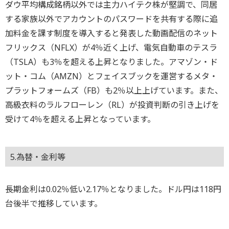
ダウ平均構成銘柄以外では主力ハイテク株が堅調で、同居
する家族以外でアカウントのパスワードを共有する際に追
加料金を課す制度を導入すると発表した動画配信のネット
フリックス（NFLX）が4％近く上げ、電気自動車のテスラ
（TSLA）も3％を超える上昇となりました。アマゾン・ド
ット・コム（AMZN）とフェイスブックを運営するメタ・
プラットフォームズ（FB）も2％以上上げています。また、
高級衣料のラルフローレン（RL）が投資判断の引き上げを
受けて4％を超える上昇となっています。
5.為替・金利等
長期金利は0.02％低い2.17％となりました。ドル円は118円
台後半で推移しています。