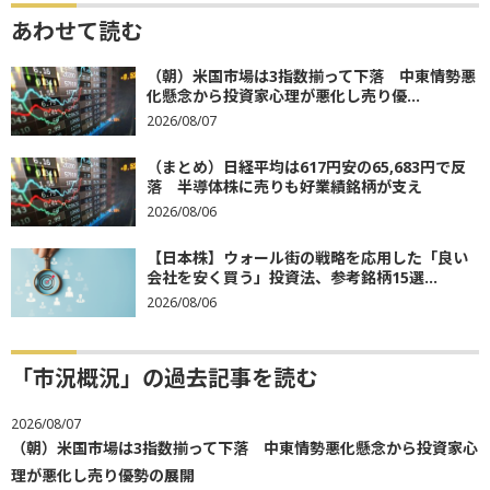
あわせて読む
（朝）米国市場は3指数揃って下落 中東情勢悪
化懸念から投資家心理が悪化し売り優...
2026/08/07
（まとめ）日経平均は617円安の65,683円で反
落 半導体株に売りも好業績銘柄が支え
2026/08/06
【日本株】ウォール街の戦略を応用した「良い
会社を安く買う」投資法、参考銘柄15選...
2026/08/06
「市況概況」の過去記事を読む
2026/08/07
（朝）米国市場は3指数揃って下落 中東情勢悪化懸念から投資家心
理が悪化し売り優勢の展開