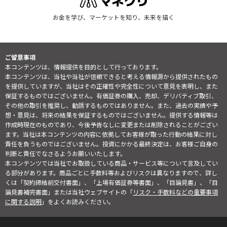
お金を学び、マーケットを知り、未来を描く
ご留意事項
本コンテンツは、情報提供を目的として行っております。
本コンテンツは、当社や当社が信頼できると考える情報源から提供されたもの
を提供していますが、当社はその正確性や完全性について意見を表明し、また
保証するものではございません。有価証券の購入、売却、デリバティブ取引、
その他の取引を推奨し、勧誘するものではありません。また、過去の実績や予
想・意見は、将来の結果を保証するものではございません。提供する情報等は
作成時現在のものであり、今後予告なしに変更または削除されることがござい
ます。当社は本コンテンツの内容に依拠してお客様が取った行動の結果に対し
責任を負うものではございません。投資にかかる最終決定は、お客様ご自身の
判断と責任でなさるようお願いいたします。
本コンテンツでは当社でお取扱している商品・サービス等について言及してい
る部分があります。商品ごとに手数料等およびリスクは異なりますので、詳し
くは「契約締結前交付書面」、「上場有価証券等書面」、「目論見書」、「目
論見書補完書面」または当社ウェブサイトの「
リスク・手数料などの重要事項
に関する説明
」をよくお読みください。