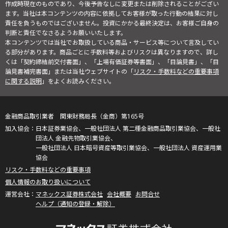
作成時現在のものであり、今後予告なしに変更または削除されることがござい
ます。当社は本コンテンツの内容に依拠してお客様が取った行動の結果に対し
責任を負うものではございません。投資にかかる最終決定は、お客様ご自身の
判断と責任でなさるようお願いいたします。
本コンテンツでは当社でお取扱している商品・サービス等について言及してい
る部分があります。商品ごとに手数料等およびリスクは異なりますので、詳し
くは「契約締結前交付書面」、「上場有価証券等書面」、「目論見書」、「目
論見書補完書面」または当社ウェブサイトの「
リスク・手数料などの重要事項
に関する説明
」をよくお読みください。
金融商品取引業者 関東財務局長（金商）第165号
日本証券業協会、一般社団法人 第二種金融商品取引業協会、一般社
団法人 金融先物取引業協会、
一般社団法人 日本暗号資産等取引業協会、一般社団法人 資産運用業
協会
リスク・手数料などの重要事項
個人情報のお取り扱いについて
マネックス証券株式会社
会社概要
お問合せ
ヘルプ（通知の登録・解除）