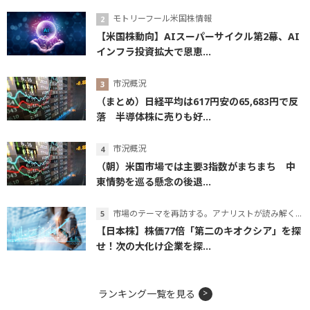
モトリーフール米国株情報
【米国株動向】AIスーパーサイクル第2幕、AI
インフラ投資拡大で恩恵...
市況概況
（まとめ）日経平均は617円安の65,683円で反
落 半導体株に売りも好...
市況概況
（朝）米国市場では主要3指数がまちまち 中
東情勢を巡る懸念の後退...
市場のテーマを再訪する。アナリストが読み解くテーマの本質
【日本株】株価77倍「第二のキオクシア」を探
せ！次の大化け企業を探...
ランキング一覧を見る