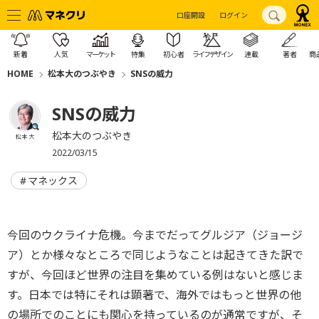
口座開設
ログイン
新着
人気
マーケット
特集
初心者
ライフデザイン
連載
著者
商
HOME
松本大のつぶやき
SNSの威力
SNSの威力
松本大のつぶやき
松本 大
2022/03/15
マネックス
今回のウクライナ危機。今までだってグルジア（ジョージ
ア）とか様々なところで同じようなことは起きてきた訳で
すが、今回ほど世界の注目を集めている例はないと感じま
す。日本では特にそれは顕著で、海外ではもっと世界の他
の場所でのことにも関心を持っているのが通常ですが、そ