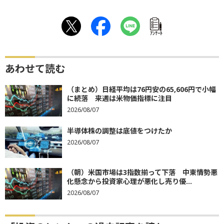
ｱﾝｹｰﾄ
あわせて読む
（まとめ）日経平均は76円安の65,606円で小幅
に続落 来週は米物価指標に注目
2026/08/07
半導体株の調整は底値をつけたか
2026/08/07
（朝）米国市場は3指数揃って下落 中東情勢悪
化懸念から投資家心理が悪化し売り優...
2026/08/07