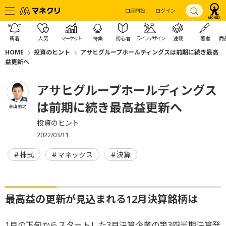
口座開設
ログイン
新着
人気
マーケット
特集
初心者
ライフデザイン
連載
著者
商
HOME
投資のヒント
アサヒグループホールディングスは前期に続き最高
益更新へ
アサヒグループホールディングス
は前期に続き最高益更新へ
金山 敏之
投資のヒント
2022/03/11
株式
マネックス
決算
最高益の更新が見込まれる12月決算銘柄は
1月の下旬からスタートした3月決算企業の第3四半期決算発