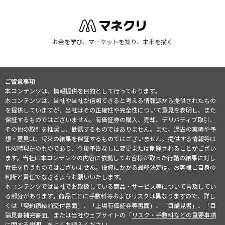
お金を学び、マーケットを知り、未来を描く
ご留意事項
本コンテンツは、情報提供を目的として行っております。
本コンテンツは、当社や当社が信頼できると考える情報源から提供されたもの
を提供していますが、当社はその正確性や完全性について意見を表明し、また
保証するものではございません。有価証券の購入、売却、デリバティブ取引、
その他の取引を推奨し、勧誘するものではありません。また、過去の実績や予
想・意見は、将来の結果を保証するものではございません。提供する情報等は
作成時現在のものであり、今後予告なしに変更または削除されることがござい
ます。当社は本コンテンツの内容に依拠してお客様が取った行動の結果に対し
責任を負うものではございません。投資にかかる最終決定は、お客様ご自身の
判断と責任でなさるようお願いいたします。
本コンテンツでは当社でお取扱している商品・サービス等について言及してい
る部分があります。商品ごとに手数料等およびリスクは異なりますので、詳し
くは「契約締結前交付書面」、「上場有価証券等書面」、「目論見書」、「目
論見書補完書面」または当社ウェブサイトの「
リスク・手数料などの重要事項
に関する説明
」をよくお読みください。