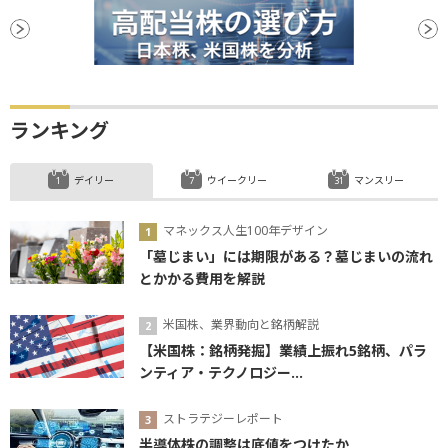
ランキング
デイリー
ウイークリー
マンスリー
マネックス人生100年デザイン
「墓じまい」には期限がある？墓じまいの流れ
とかかる費用を解説
米国株、業界動向と銘柄解説
【米国株：銘柄発掘】業績上振れ5銘柄、パラ
ンティア・テクノロジー...
ストラテジーレポート
半導体株の調整は底値をつけたか