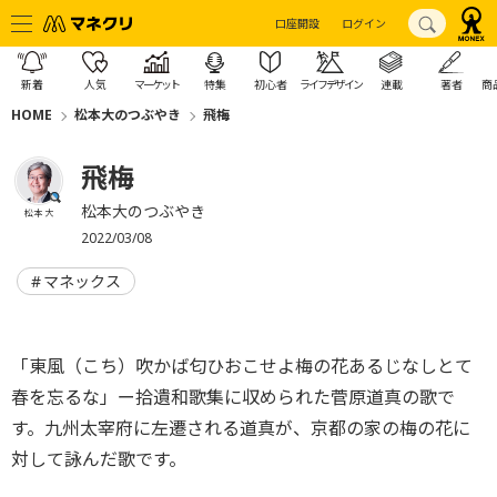
口座開設
ログイン
新着
人気
マーケット
特集
初心者
ライフデザイン
連載
著者
商
HOME
松本大のつぶやき
飛梅
飛梅
松本大のつぶやき
松本 大
2022/03/08
マネックス
「東風（こち）吹かば匂ひおこせよ梅の花あるじなしとて
春を忘るな」ー拾遺和歌集に収められた菅原道真の歌で
す。九州太宰府に左遷される道真が、京都の家の梅の花に
対して詠んだ歌です。