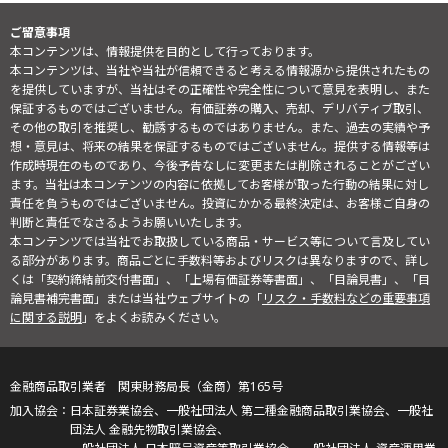
ご留意事項
本コンテンツは、情報提供を目的として行っております。
本コンテンツは、当社や当社が信頼できると考える情報源から提供されたもの
を提供していますが、当社はその正確性や完全性について意見を表明し、また
保証するものではございません。有価証券の購入、売却、デリバティブ取引、
その他の取引を推奨し、勧誘するものではありません。また、過去の実績や予
想・意見は、将来の結果を保証するものではございません。提供する情報等は
作成時現在のものであり、今後予告なしに変更または削除されることがござい
ます。当社は本コンテンツの内容に依拠してお客様が取った行動の結果に対し
責任を負うものではございません。投資にかかる最終決定は、お客様ご自身の
判断と責任でなさるようお願いいたします。
本コンテンツでは当社でお取扱している商品・サービス等について言及してい
る部分があります。商品ごとに手数料等およびリスクは異なりますので、詳し
くは「契約締結前交付書面」、「上場有価証券等書面」、「目論見書」、「目
論見書補完書面」または当社ウェブサイトの「
リスク・手数料などの重要事項
に関する説明
」をよくお読みください。
金融商品取引業者 関東財務局長（金商）第165号
日本証券業協会、一般社団法人 第二種金融商品取引業協会、一般社
団法人 金融先物取引業協会、