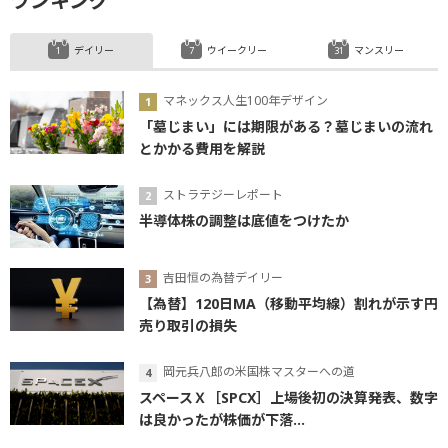
ランキング
デイリー
ウイークリー
マンスリー
マネックス人生100年デザイン
「墓じまい」には期限がある？墓じまいの流れ
とかかる費用を解説
ストラテジーレポート
半導体株の調整は底値をつけたか
吉田恒の為替デイリー
【為替】120日MA（移動平均線）割れが示す円
売り取引の損失
岡元兵八郎の米国株マスターへの道
スペースＸ［SPCX］上場後初の決算発表、数字
は良かったが株価が下落...