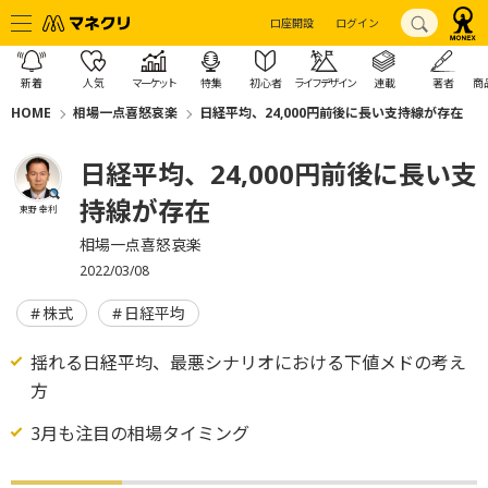
口座開設
ログイン
新着
人気
マーケット
特集
初心者
ライフデザイン
連載
著者
商
HOME
相場一点喜怒哀楽
日経平均、24,000円前後に長い支持線が存在
日経平均、24,000円前後に長い支
持線が存在
東野 幸利
相場一点喜怒哀楽
2022/03/08
株式
日経平均
揺れる日経平均、最悪シナリオにおける下値メドの考え
方
3月も注目の相場タイミング