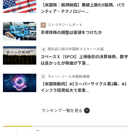
【米国株：銘柄発掘】業績上振れ5銘柄、パラ
ンティア・テクノロジー...
ストラテジーレポート
半導体株の調整は底値をつけたか
岡元兵八郎の米国株マスターへの道
スペースＸ［SPCX］上場後初の決算発表、数字
は良かったが株価が下落...
モトリーフール米国株情報
【米国株動向】AIスーパーサイクル第2幕、AI
インフラ投資拡大で恩恵...
ランキング一覧を見る