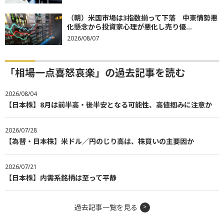
（朝）米国市場は3指数揃って下落 中東情勢悪
化懸念から投資家心理が悪化し売り優...
2026/08/07
「相場一点喜怒哀楽」の過去記事を読む
2026/08/04
【日本株】8月は前半高・後半安となる可能性、高値掴みに注意か
2026/07/28
【為替・日本株】米ドル／円のじり高は、株買いの主要因か
2026/07/21
【日本株】内需系銘柄は至って平静
過去記事一覧を見る