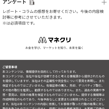
アンケート
レポート・コラムの感想をお寄せください。今後の内容検
討等に参考にさせていただきます。
※は必須項目です。
お金を学び、マーケットを知り、未来を描く
ご留意事項
本コンテンツは、情報提供を目的として行っております。
本コンテンツは、当社や当社が信頼できると考える情報源から提供されたもの
を提供していますが、当社はその正確性や完全性について意見を表明し、また
保証するものではございません。有価証券の購入、売却、デリバティブ取引、
その他の取引を推奨し、勧誘するものではありません。また、過去の実績や予
想・意見は、将来の結果を保証するものではございません。提供する情報等は
作成時現在のものであり、今後予告なしに変更または削除されることがござい
ます。当社は本コンテンツの内容に依拠してお客様が取った行動の結果に対し
責任を負うものではございません。投資にかかる最終決定は、お客様ご自身の