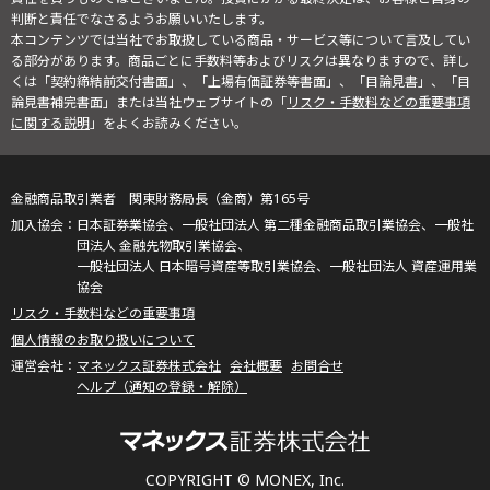
判断と責任でなさるようお願いいたします。
本コンテンツでは当社でお取扱している商品・サービス等について言及してい
る部分があります。商品ごとに手数料等およびリスクは異なりますので、詳し
くは「契約締結前交付書面」、「上場有価証券等書面」、「目論見書」、「目
論見書補完書面」または当社ウェブサイトの「
リスク・手数料などの重要事項
に関する説明
」をよくお読みください。
金融商品取引業者 関東財務局長（金商）第165号
日本証券業協会、一般社団法人 第二種金融商品取引業協会、一般社
団法人 金融先物取引業協会、
一般社団法人 日本暗号資産等取引業協会、一般社団法人 資産運用業
協会
リスク・手数料などの重要事項
個人情報のお取り扱いについて
マネックス証券株式会社
会社概要
お問合せ
ヘルプ（通知の登録・解除）
COPYRIGHT © MONEX, Inc.