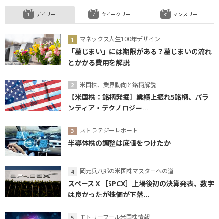
デイリー
ウイークリー
マンスリー
マネックス人生100年デザイン
「墓じまい」には期限がある？墓じまいの流れ
とかかる費用を解説
米国株、業界動向と銘柄解説
【米国株：銘柄発掘】業績上振れ5銘柄、パラ
ンティア・テクノロジー...
ストラテジーレポート
半導体株の調整は底値をつけたか
岡元兵八郎の米国株マスターへの道
スペースＸ［SPCX］上場後初の決算発表、数字
は良かったが株価が下落...
モトリーフール米国株情報