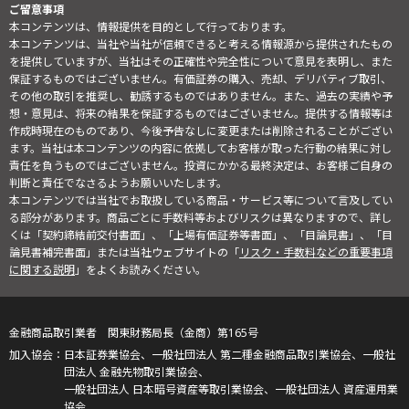
ご留意事項
本コンテンツは、情報提供を目的として行っております。
本コンテンツは、当社や当社が信頼できると考える情報源から提供されたもの
を提供していますが、当社はその正確性や完全性について意見を表明し、また
保証するものではございません。有価証券の購入、売却、デリバティブ取引、
その他の取引を推奨し、勧誘するものではありません。また、過去の実績や予
想・意見は、将来の結果を保証するものではございません。提供する情報等は
作成時現在のものであり、今後予告なしに変更または削除されることがござい
ます。当社は本コンテンツの内容に依拠してお客様が取った行動の結果に対し
責任を負うものではございません。投資にかかる最終決定は、お客様ご自身の
判断と責任でなさるようお願いいたします。
本コンテンツでは当社でお取扱している商品・サービス等について言及してい
る部分があります。商品ごとに手数料等およびリスクは異なりますので、詳し
くは「契約締結前交付書面」、「上場有価証券等書面」、「目論見書」、「目
論見書補完書面」または当社ウェブサイトの「
リスク・手数料などの重要事項
に関する説明
」をよくお読みください。
金融商品取引業者 関東財務局長（金商）第165号
日本証券業協会、一般社団法人 第二種金融商品取引業協会、一般社
団法人 金融先物取引業協会、
一般社団法人 日本暗号資産等取引業協会、一般社団法人 資産運用業
協会