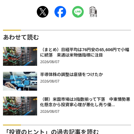
ｱﾝｹｰﾄ
あわせて読む
（まとめ）日経平均は76円安の65,606円で小幅
に続落 来週は米物価指標に注目
2026/08/07
半導体株の調整は底値をつけたか
2026/08/07
（朝）米国市場は3指数揃って下落 中東情勢悪
化懸念から投資家心理が悪化し売り優...
2026/08/07
「投資のヒント」の過去記事を読む