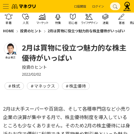
口座開設
ログイン
新着
人気
マーケット
特集
初心者
ライフデザイン
連載
著者
商
HOME
投資のヒント
2月は買物に役立つ魅力的な株主優待がいっぱい
2月は買物に役立つ魅力的な株主
優待がいっぱい
金山 敏之
投資のヒント
2022/02/02
株式
マネックス
株主優待
2月は大手スーパーや百貨店、そして各種専門店など小売り
企業の決算が集中する月で、株主優待制度を導入している
ところも少なくありません。そのため2月の株主優待には身