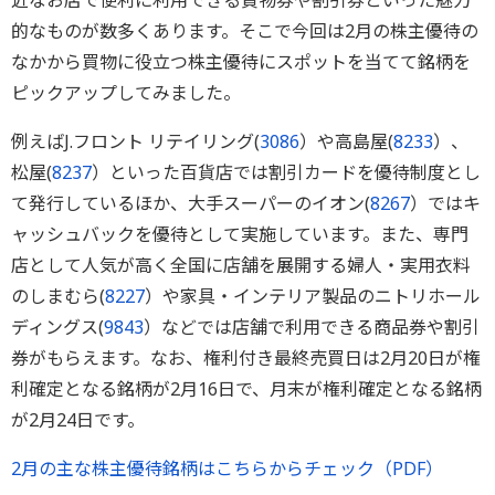
近なお店で便利に利用できる買物券や割引券といった魅力
的なものが数多くあります。そこで今回は2月の株主優待の
なかから買物に役立つ株主優待にスポットを当てて銘柄を
ピックアップしてみました。
例えばJ.フロント リテイリング(
3086
）や高島屋(
8233
）、
松屋(
8237
）といった百貨店では割引カードを優待制度とし
て発行しているほか、大手スーパーのイオン(
8267
）ではキ
ャッシュバックを優待として実施しています。また、専門
店として人気が高く全国に店舗を展開する婦人・実用衣料
のしまむら(
8227
）や家具・インテリア製品のニトリホール
ディングス(
9843
）などでは店舗で利用できる商品券や割引
券がもらえます。なお、権利付き最終売買日は2月20日が権
利確定となる銘柄が2月16日で、月末が権利確定となる銘柄
が2月24日です。
2月の主な株主優待銘柄はこちらからチェック（PDF）