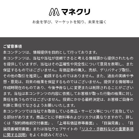
お金を学び、マーケットを知り、未来を描く
ご留意事項
本コンテンツは、情報提供を目的として行っております。
本コンテンツは、当社や当社が信頼できると考える情報源から提供されたもの
を提供していますが、当社はその正確性や完全性について意見を表明し、また
保証するものではございません。有価証券の購入、売却、デリバティブ取引、
その他の取引を推奨し、勧誘するものではありません。また、過去の実績や予
想・意見は、将来の結果を保証するものではございません。提供する情報等は
作成時現在のものであり、今後予告なしに変更または削除されることがござい
ます。当社は本コンテンツの内容に依拠してお客様が取った行動の結果に対し
責任を負うものではございません。投資にかかる最終決定は、お客様ご自身の
判断と責任でなさるようお願いいたします。
本コンテンツでは当社でお取扱している商品・サービス等について言及してい
る部分があります。商品ごとに手数料等およびリスクは異なりますので、詳し
くは「契約締結前交付書面」、「上場有価証券等書面」、「目論見書」、「目
論見書補完書面」または当社ウェブサイトの「
リスク・手数料などの重要事項
に関する説明
」をよくお読みください。