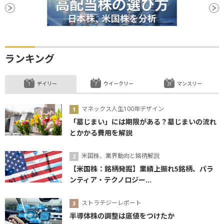
ランキング
デイリー
ウイークリー
マンスリー
マネックス人生100年デザイン
「墓じまい」には期限がある？墓じまいの流れ
とかかる費用を解説
米国株、業界動向と銘柄解説
【米国株：銘柄発掘】業績上振れ5銘柄、パラ
ンティア・テクノロジー...
ストラテジーレポート
半導体株の調整は底値をつけたか