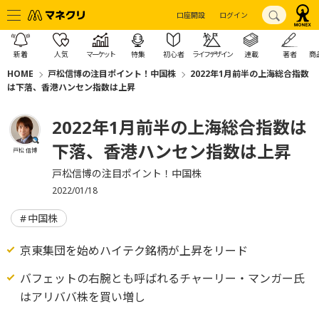
口座開設
ログイン
新着
人気
マーケット
特集
初心者
ライフデザイン
連載
著者
商
HOME
戸松信博の注目ポイント！中国株
2022年1月前半の上海総合指数
は下落、香港ハンセン指数は上昇
2022年1月前半の上海総合指数は
下落、香港ハンセン指数は上昇
戸松 信博
戸松信博の注目ポイント！中国株
2022/01/18
中国株
京東集団を始めハイテク銘柄が上昇をリード
バフェットの右腕とも呼ばれるチャーリー・マンガー氏
はアリババ株を買い増し