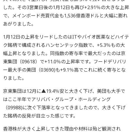
した。その3営業日後の1月12日も再び+2.91％の大きな上昇
で、メインボード売買代金も1,536億香港ドルと大幅に膨れ
あがりました。
1月12日の上昇をリードしたのはITやバイオ医薬などハイテ
ク銘柄で構成されるハンセンテック指数で、+5.3％もの大
幅上昇となりました。同指数の寄与率で最大だったのは京
東集団（09618）で+11.0％の上昇率です。フードデリバリ
ー最大手の美団（03690)も+9.1％高でこれに続く寄与とな
りました。
京東集団は12月に▲19.4％安と大きく下げ、美団も大手で
はここ半年でアリババ・グループ・ホールディング
（09988)に次ぐ下落率となってきましたので、大きく下げ
た銘柄の反発が目立った感じです。
香港株が大きく上昇してきた理由や材料は殆ど観測され