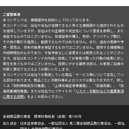
ご留意事項
本コンテンツは、情報提供を目的として行っております。
本コンテンツは、当社や当社が信頼できると考える情報源から提供されたもの
を提供していますが、当社はその正確性や完全性について意見を表明し、また
保証するものではございません。有価証券の購入、売却、デリバティブ取引、
その他の取引を推奨し、勧誘するものではありません。また、過去の実績や予
想・意見は、将来の結果を保証するものではございません。提供する情報等は
作成時現在のものであり、今後予告なしに変更または削除されることがござい
ます。当社は本コンテンツの内容に依拠してお客様が取った行動の結果に対し
責任を負うものではございません。投資にかかる最終決定は、お客様ご自身の
判断と責任でなさるようお願いいたします。
本コンテンツでは当社でお取扱している商品・サービス等について言及してい
る部分があります。商品ごとに手数料等およびリスクは異なりますので、詳し
くは「契約締結前交付書面」、「上場有価証券等書面」、「目論見書」、「目
論見書補完書面」または当社ウェブサイトの「
リスク・手数料などの重要事項
に関する説明
」をよくお読みください。
金融商品取引業者 関東財務局長（金商）第165号
日本証券業協会、一般社団法人 第二種金融商品取引業協会、一般社
団法人 金融先物取引業協会、