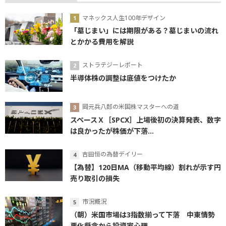
マネックス人生100年デザイン
「墓じまい」には期限がある？墓じまいの流れ
とかかる費用を解説
ストラテジーレポート
半導体株の調整は底値をつけたか
岡元兵八郎の米国株マスターへの道
スペースＸ［SPCX］上場後初の決算発表、数字
は良かったが株価が下落...
吉田恒の為替デイリー
【為替】120日MA（移動平均線）割れが示す円
売り取引の損失
市況概況
（朝）米国市場は3指数揃って下落 中東情勢
悪化懸念から投資家心理...