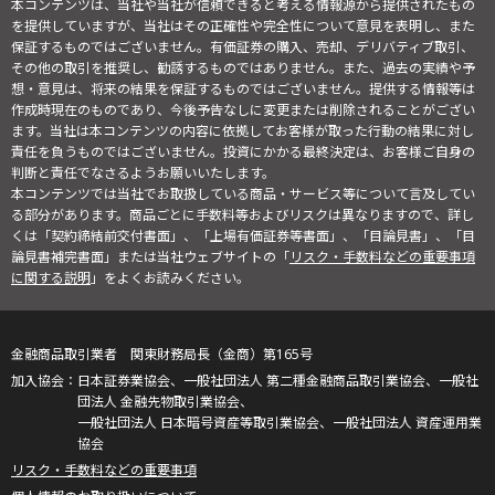
本コンテンツは、当社や当社が信頼できると考える情報源から提供されたもの
を提供していますが、当社はその正確性や完全性について意見を表明し、また
保証するものではございません。有価証券の購入、売却、デリバティブ取引、
その他の取引を推奨し、勧誘するものではありません。また、過去の実績や予
想・意見は、将来の結果を保証するものではございません。提供する情報等は
作成時現在のものであり、今後予告なしに変更または削除されることがござい
ます。当社は本コンテンツの内容に依拠してお客様が取った行動の結果に対し
責任を負うものではございません。投資にかかる最終決定は、お客様ご自身の
判断と責任でなさるようお願いいたします。
本コンテンツでは当社でお取扱している商品・サービス等について言及してい
る部分があります。商品ごとに手数料等およびリスクは異なりますので、詳し
くは「契約締結前交付書面」、「上場有価証券等書面」、「目論見書」、「目
論見書補完書面」または当社ウェブサイトの「
リスク・手数料などの重要事項
に関する説明
」をよくお読みください。
金融商品取引業者 関東財務局長（金商）第165号
日本証券業協会、一般社団法人 第二種金融商品取引業協会、一般社
団法人 金融先物取引業協会、
一般社団法人 日本暗号資産等取引業協会、一般社団法人 資産運用業
協会
リスク・手数料などの重要事項