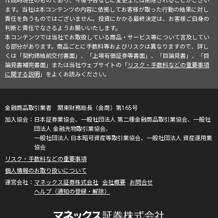
作成時現在のものであり、今後予告なしに変更または削除されることがござい
ます。当社は本コンテンツの内容に依拠してお客様が取った行動の結果に対し
責任を負うものではございません。投資にかかる最終決定は、お客様ご自身の
判断と責任でなさるようお願いいたします。
本コンテンツでは当社でお取扱している商品・サービス等について言及してい
る部分があります。商品ごとに手数料等およびリスクは異なりますので、詳し
くは「契約締結前交付書面」、「上場有価証券等書面」、「目論見書」、「目
論見書補完書面」または当社ウェブサイトの「
リスク・手数料などの重要事項
に関する説明
」をよくお読みください。
金融商品取引業者 関東財務局長（金商）第165号
日本証券業協会、一般社団法人 第二種金融商品取引業協会、一般社
団法人 金融先物取引業協会、
一般社団法人 日本暗号資産等取引業協会、一般社団法人 資産運用業
協会
リスク・手数料などの重要事項
個人情報のお取り扱いについて
マネックス証券株式会社
会社概要
お問合せ
ヘルプ（通知の登録・解除）