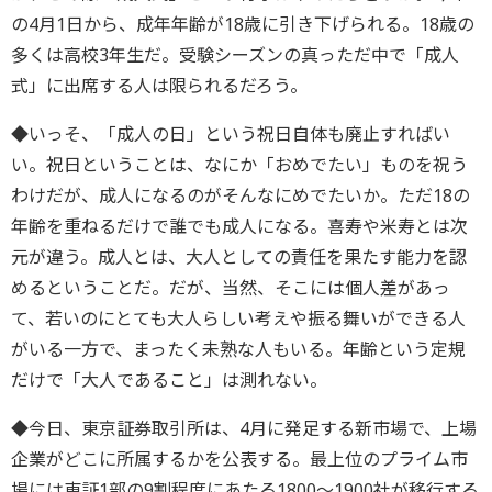
の4月1日から、成年年齢が18歳に引き下げられる。18歳の
多くは高校3年生だ。受験シーズンの真っただ中で「成人
式」に出席する人は限られるだろう。
◆いっそ、「成人の日」という祝日自体も廃止すればい
い。祝日ということは、なにか「おめでたい」ものを祝う
わけだが、成人になるのがそんなにめでたいか。ただ18の
年齢を重ねるだけで誰でも成人になる。喜寿や米寿とは次
元が違う。成人とは、大人としての責任を果たす能力を認
めるということだ。だが、当然、そこには個人差があっ
て、若いのにとても大人らしい考えや振る舞いができる人
がいる一方で、まったく未熟な人もいる。年齢という定規
だけで「大人であること」は測れない。
◆今日、東京証券取引所は、4月に発足する新市場で、上場
企業がどこに所属するかを公表する。最上位のプライム市
場には東証1部の9割程度にあたる1800～1900社が移行する