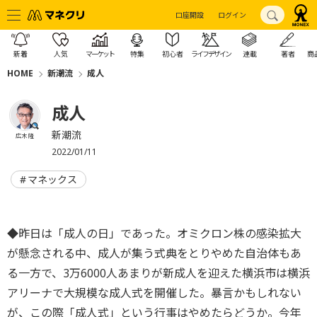
口座開設
ログイン
新着
人気
マーケット
特集
初心者
ライフデザイン
連載
著者
商
HOME
新潮流
成人
成人
新潮流
広木 隆
2022/01/11
マネックス
◆昨日は「成人の日」であった。オミクロン株の感染拡大
が懸念される中、成人が集う式典をとりやめた自治体もあ
る一方で、3万6000人あまりが新成人を迎えた横浜市は横浜
アリーナで大規模な成人式を開催した。暴言かもしれない
が、この際「成人式」という行事はやめたらどうか。今年