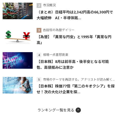
市況概況
（まとめ）日経平均は2,342円高の66,300円で
大幅続伸 AI・半導体銘...
吉田恒の為替デイリー
【為替】「異常な円安」と1995年「異常な円
高」
相場一点喜怒哀楽
【日本株】8月は前半高・後半安となる可能
性、高値掴みに注意か
市場のテーマを再訪する。アナリストが読み解くテーマの本質
【日本株】株価77倍「第二のキオクシア」を探
せ！次の大化け企業を探...
ランキング一覧を見る