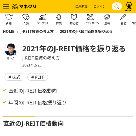
口座開設
ログイン
新着
人気
マーケット
特集
初心者
ライフデザイン
連載
著者
商
HOME
J-REIT投資の考え方
2021年のJ-REIT価格を振り返る
2021年のJ-REIT価格を振り返る
J-REIT投資の考え方
関 大介
2021/12/23
株式
REIT
直近のJ-REIT価格動向
年間のJ-REIT価格振り返り
直近のJ-REIT価格動向