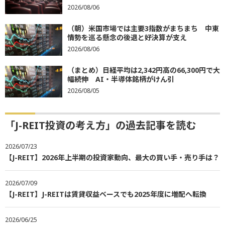
2026/08/06
（朝）米国市場では主要3指数がまちまち 中東
情勢を巡る懸念の後退と好決算が支え
2026/08/06
（まとめ）日経平均は2,342円高の66,300円で大
幅続伸 AI・半導体銘柄がけん引
2026/08/05
「J-REIT投資の考え方」の過去記事を読む
2026/07/23
【J-REIT】2026年上半期の投資家動向、最大の買い手・売り手は？
2026/07/09
【J-REIT】J-REITは賃貸収益ベースでも2025年度に増配へ転換
2026/06/25