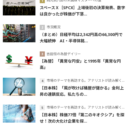
岡元兵八郎の米国株マスターへの道
スペースＸ［SPCX］上場後初の決算発表、数字
は良かったが株価が下落...
市況概況
（まとめ）日経平均は2,342円高の66,300円で
大幅続伸 AI・半導体銘...
吉田恒の為替デイリー
【為替】「異常な円安」と1995年「異常な円
高」
市場のテーマを再訪する。アナリストが読み解くテーマの本質
【日本株】「風が吹けば桶屋が儲かる」金利上
昇の連鎖反応。私たちの...
市場のテーマを再訪する。アナリストが読み解くテーマの本質
【日本株】株価77倍「第二のキオクシア」を探
せ！次の大化け企業を探...