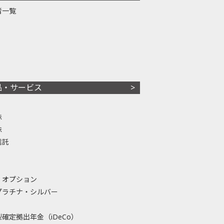
者一覧
品・サービス
株
株
信託
・オプション
プラチナ・シルバー
確定拠出年金（iDeCo）