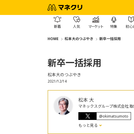
新着
人気
マーケット
特集
初心
HOME
松本大のつぶやき
新卒一括採用
新卒一括採用
松本大のつぶやき
2021/12/14
松本 大
マネックスグループ株式会社 取
@okimatsumoto
もっと見る