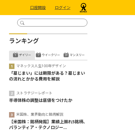
口座開設
ログイン
ランキング
デイリー
ウイークリー
マンスリー
マネックス人生100年デザイン
「墓じまい」には期限がある？墓じまい
の流れとかかる費用を解説
ストラテジーレポート
半導体株の調整は底値をつけたか
米国株、業界動向と銘柄解説
【米国株：銘柄発掘】業績上振れ5銘柄、
パランティア・テクノロジー...