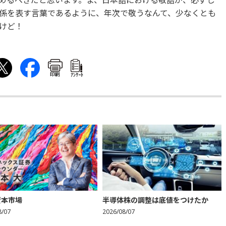
めるべきだと思います。ま、日本語における敬語が、必ずし
係を表す言葉であるように、年次で敬うなんて、少なくとも
けど！
印刷
ｱﾝｹｰﾄ
資本市場
半導体株の調整は底値をつけたか
8/07
2026/08/07