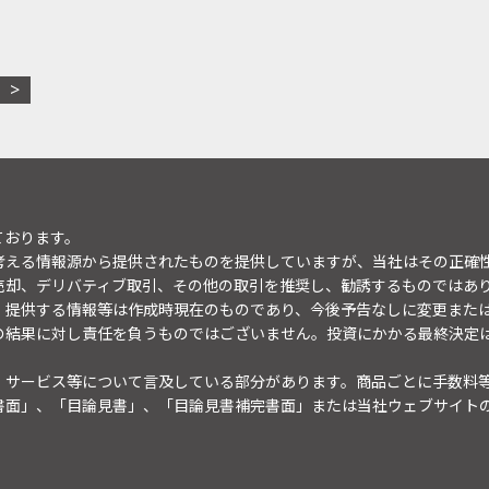
ております。
考える情報源から提供されたものを提供していますが、当社はその正確
売却、デリバティブ取引、その他の取引を推奨し、勧誘するものではあ
。提供する情報等は作成時現在のものであり、今後予告なしに変更また
の結果に対し責任を負うものではございません。投資にかかる最終決定
・サービス等について言及している部分があります。商品ごとに手数料
書面」、「目論見書」、「目論見書補完書面」または当社ウェブサイト