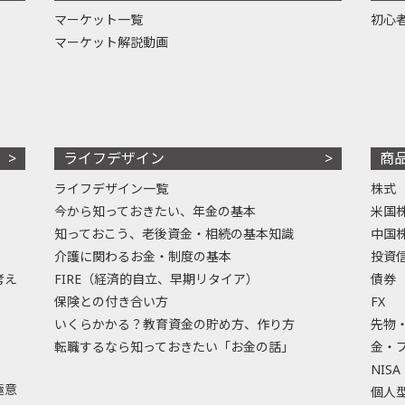
マーケット一覧
初心
マーケット解説動画
ライフデザイン
商
ライフデザイン一覧
株式
今から知っておきたい、年金の基本
米国
知っておこう、老後資金・相続の基本知識
中国
介護に関わるお金・制度の基本
投資
考え
FIRE（経済的自立、早期リタイア）
債券
保険との付き合い方
FX
いくらかかる？教育資金の貯め方、作り方
先物
転職するなら知っておきたい「お金の話」
金・
NISA
極意
個人型