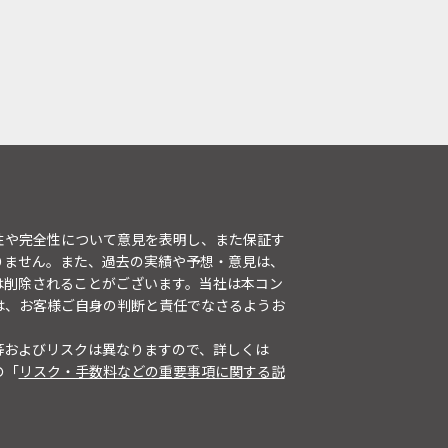
性や完全性について意見を表明し、また保証す
りません。また、過去の実績や予想・意見は、
は削除されることがございます。当社は本コン
は、お客様ご自身の判断と責任でなさるようお
等およびリスクは異なりますので、詳しくは
の「
リスク・手数料などの重要事項に関する説