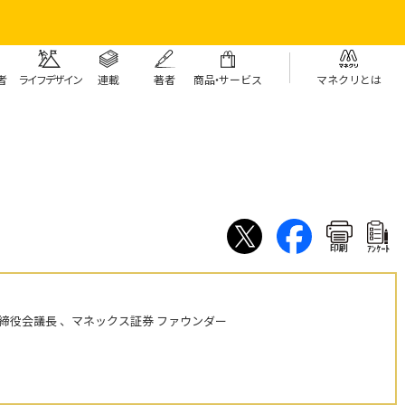
者
ライフデザイン
連載
著者
商
品・
サービス
マネクリとは
印刷
ｱﾝｹｰﾄ
締役会議長 、マネックス証券 ファウンダー