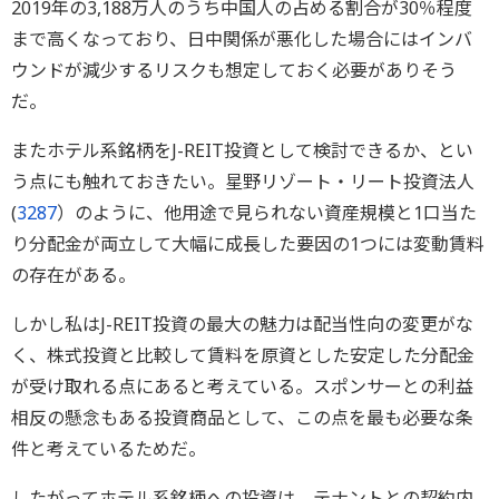
2019年の3,188万人のうち中国人の占める割合が30％程度
まで高くなっており、日中関係が悪化した場合にはインバ
ウンドが減少するリスクも想定しておく必要がありそう
だ。
またホテル系銘柄をJ-REIT投資として検討できるか、とい
う点にも触れておきたい。星野リゾート・リート投資法人
(
3287
）のように、他用途で見られない資産規模と1口当た
り分配金が両立して大幅に成長した要因の1つには変動賃料
の存在がある。
しかし私はJ-REIT投資の最大の魅力は配当性向の変更がな
く、株式投資と比較して賃料を原資とした安定した分配金
が受け取れる点にあると考えている。スポンサーとの利益
相反の懸念もある投資商品として、この点を最も必要な条
件と考えているためだ。
したがってホテル系銘柄への投資は、テナントとの契約内