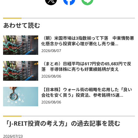
あわせて読む
（朝）米国市場は3指数揃って下落 中東情勢悪
化懸念から投資家心理が悪化し売り優...
2026/08/07
（まとめ）日経平均は617円安の65,683円で反
落 半導体株に売りも好業績銘柄が支え
2026/08/06
【日本株】ウォール街の戦略を応用した「良い
会社を安く買う」投資法、参考銘柄15選...
2026/08/06
「J-REIT投資の考え方」の過去記事を読む
2026/07/23