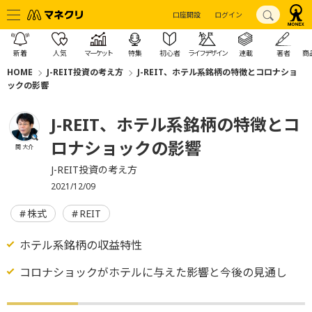
口座開設
ログイン
新着
人気
マーケット
特集
初心者
ライフデザイン
連載
著者
商
HOME
J-REIT投資の考え方
J-REIT、ホテル系銘柄の特徴とコロナショ
ックの影響
J-REIT、ホテル系銘柄の特徴とコ
ロナショックの影響
関 大介
J-REIT投資の考え方
2021/12/09
株式
REIT
ホテル系銘柄の収益特性
コロナショックがホテルに与えた影響と今後の見通し