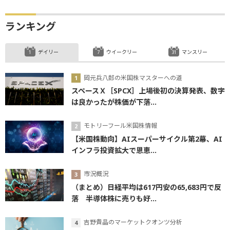
ランキング
デイリー
ウイークリー
マンスリー
岡元兵八郎の米国株マスターへの道
スペースＸ［SPCX］上場後初の決算発表、数字
は良かったが株価が下落...
モトリーフール米国株情報
【米国株動向】AIスーパーサイクル第2幕、AI
インフラ投資拡大で恩恵...
市況概況
（まとめ）日経平均は617円安の65,683円で反
落 半導体株に売りも好...
吉野貴晶のマーケットクオンツ分析