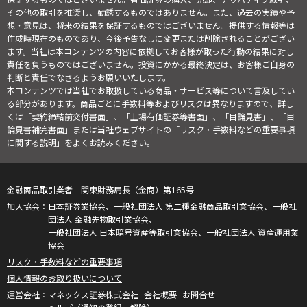
その他の取引を推奨し、勧誘するものではありません。また、過去の実績や予
想・意見は、将来の結果を保証するものではございません。提供する情報等は
作成時現在のものであり、今後予告なしに変更または削除されることがござい
ます。当社は本コンテンツの内容に依拠してお客様が取った行動の結果に対し
責任を負うものではございません。投資にかかる最終決定は、お客様ご自身の
判断と責任でなさるようお願いいたします。
本コンテンツでは当社でお取扱している商品・サービス等について言及してい
る部分があります。商品ごとに手数料等およびリスクは異なりますので、詳し
くは「契約締結前交付書面」、「上場有価証券等書面」、「目論見書」、「目
論見書補完書面」または当社ウェブサイトの「
リスク・手数料などの重要事項
に関する説明
」をよくお読みください。
金融商品取引業者 関東財務局長（金商）第165号
日本証券業協会、一般社団法人 第二種金融商品取引業協会、一般社
団法人 金融先物取引業協会、
一般社団法人 日本暗号資産等取引業協会、一般社団法人 資産運用業
協会
リスク・手数料などの重要事項
個人情報のお取り扱いについて
マネックス証券株式会社
会社概要
お問合せ