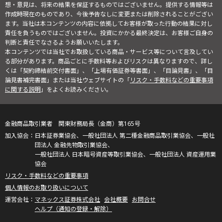
想・意見は、将来の結果を保証するものではございません。提供する情報等は
作成時現在のものであり、今後予告なしに変更または削除されることがござい
ます。当社は本コンテンツの内容に依拠してお客様が取った行動の結果に対し
責任を負うものではございません。投資にかかる最終決定は、お客様ご自身の
判断と責任でなさるようお願いいたします。
本コンテンツでは当社でお取扱している商品・サービス等について言及してい
る部分があります。商品ごとに手数料等およびリスクは異なりますので、詳し
くは「契約締結前交付書面」、「上場有価証券等書面」、「目論見書」、「目
論見書補完書面」または当社ウェブサイトの「
リスク・手数料などの重要事項
に関する説明
」をよくお読みください。
金融商品取引業者 関東財務局長（金商）第165号
日本証券業協会、一般社団法人 第二種金融商品取引業協会、一般社
団法人 金融先物取引業協会、
一般社団法人 日本暗号資産等取引業協会、一般社団法人 資産運用業
協会
リスク・手数料などの重要事項
個人情報のお取り扱いについて
マネックス証券株式会社
会社概要
お問合せ
ヘルプ（通知の登録・解除）