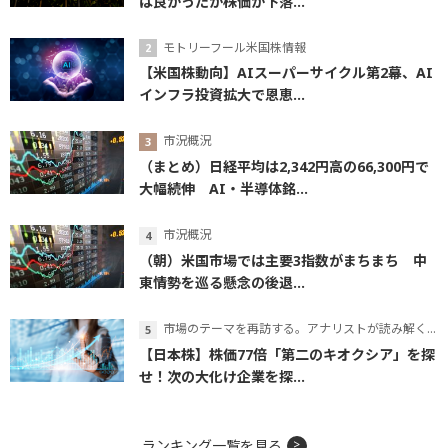
は良かったが株価が下落...
モトリーフール米国株情報
【米国株動向】AIスーパーサイクル第2幕、AI
インフラ投資拡大で恩恵...
市況概況
（まとめ）日経平均は2,342円高の66,300円で
大幅続伸 AI・半導体銘...
市況概況
（朝）米国市場では主要3指数がまちまち 中
東情勢を巡る懸念の後退...
市場のテーマを再訪する。アナリストが読み解くテーマの本質
【日本株】株価77倍「第二のキオクシア」を探
せ！次の大化け企業を探...
ランキング一覧を見る