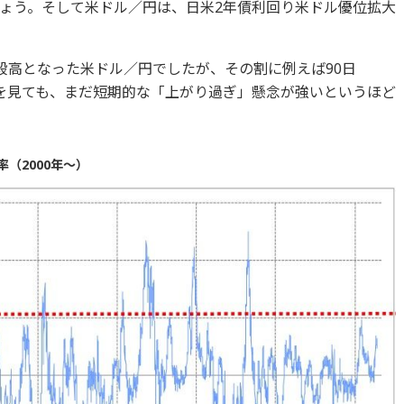
ょう。そして米ドル／円は、日米2年債利回り米ドル優位拡大
段高となった米ドル／円でしたが、その割に例えば90日
を見ても、まだ短期的な「上がり過ぎ」懸念が強いというほど
（2000年～）