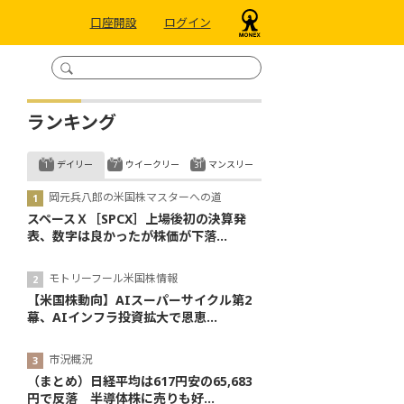
口座開設
ログイン
ランキング
デイリー
ウイークリー
マンスリー
岡元兵八郎の米国株マスターへの道
スペースＸ［SPCX］上場後初の決算発
表、数字は良かったが株価が下落...
モトリーフール米国株情報
【米国株動向】AIスーパーサイクル第2
幕、AIインフラ投資拡大で恩恵...
市況概況
（まとめ）日経平均は617円安の65,683
円で反落 半導体株に売りも好...