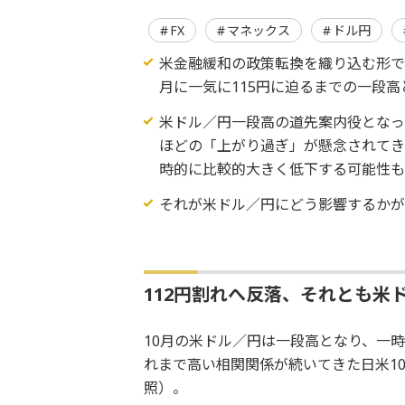
FX
マネックス
ドル円
米金融緩和の政策転換を織り込む形で
月に一気に115円に迫るまでの一段高
米ドル／円一段高の道先案内役となっ
ほどの「上がり過ぎ」が懸念されてき
時的に比較的大きく低下する可能性
それが米ドル／円にどう影響するかが
112円割れへ反落、それとも米
10月の米ドル／円は一段高となり、一時
れまで高い相関関係が続いてきた日米1
照）。