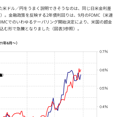
った米ドル／円をうまく説明できそうなのは、同じ日米金利差
）。金融政策を反映する2年債利回りは、9月のFOMC（米連
FOMCでのいわゆるテーパリング開始決定により、米国の超金
込む形で急騰となりました（図表3参照）。
1年6月～）