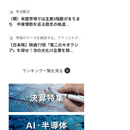
市況概況
（朝）米国市場では主要3指数がまちま
ち 中東情勢を巡る懸念の後退...
市場のテーマを再訪する。アナリストが読み解くテーマの本質
【日本株】株価77倍「第二のキオクシ
ア」を探せ！次の大化け企業を探...
ランキング一覧を見る