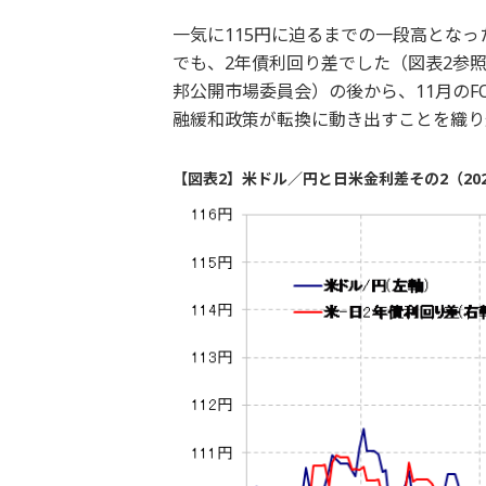
一気に115円に迫るまでの一段高とな
でも、2年債利回り差でした（図表2参照
邦公開市場委員会）の後から、11月の
融緩和政策が転換に動き出すことを織り
【図表2】米ドル／円と日米金利差その2（202