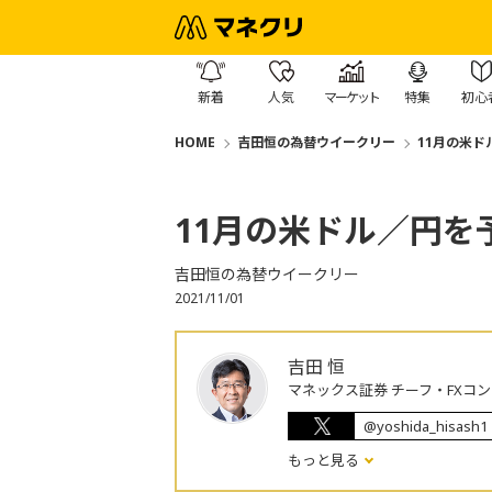
新着
人気
マーケット
特集
初心
HOME
吉田恒の為替ウイークリー
11月の米ド
11月の米ドル／円を
吉田恒の為替ウイークリー
2021/11/01
吉田 恒
マネックス証券 チーフ・FXコ
@yoshida_hisash1
もっと見る