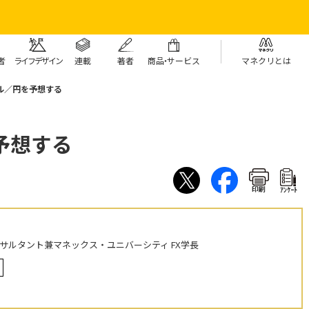
者
ライフデザイン
連載
著者
商
品・
サービス
マネクリとは
ル／円を予想する
予想する
印刷
ｱﾝｹｰﾄ
ンサルタント兼マネックス・ユニバーシティ FX学長