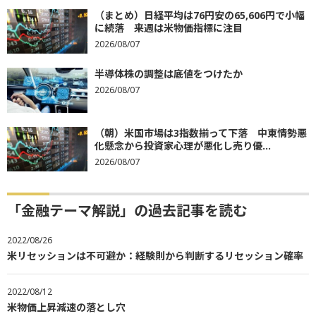
（まとめ）日経平均は76円安の65,606円で小幅
に続落 来週は米物価指標に注目
2026/08/07
半導体株の調整は底値をつけたか
2026/08/07
（朝）米国市場は3指数揃って下落 中東情勢悪
化懸念から投資家心理が悪化し売り優...
2026/08/07
「金融テーマ解説」の過去記事を読む
2022/08/26
米リセッションは不可避か：経験則から判断するリセッション確率
2022/08/12
米物価上昇減速の落とし穴