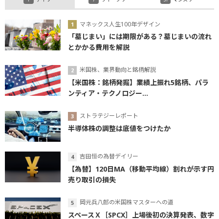
マネックス人生100年デザイン
「墓じまい」には期限がある？墓じまいの流れ
とかかる費用を解説
米国株、業界動向と銘柄解説
【米国株：銘柄発掘】業績上振れ5銘柄、パラ
ンティア・テクノロジー...
ストラテジーレポート
半導体株の調整は底値をつけたか
吉田恒の為替デイリー
【為替】120日MA（移動平均線）割れが示す円
売り取引の損失
岡元兵八郎の米国株マスターへの道
スペースＸ［SPCX］上場後初の決算発表、数字