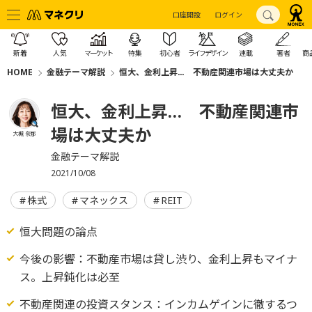
口座開設
ログイン
新着
人気
マーケット
特集
初心者
ライフデザイン
連載
著者
商
HOME
金融テーマ解説
恒大、金利上昇… 不動産関連市場は大丈夫か
恒大、金利上昇… 不動産関連市
場は大丈夫か
大槻 奈那
金融テーマ解説
2021/10/08
株式
マネックス
REIT
恒大問題の論点
今後の影響：不動産市場は貸し渋り、金利上昇もマイナ
ス。上昇鈍化は必至
不動産関連の投資スタンス：インカムゲインに徹するつ