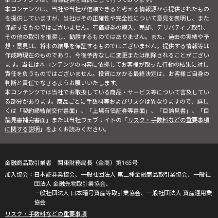
本コンテンツは、当社や当社が信頼できると考える情報源から提供されたもの
を提供していますが、当社はその正確性や完全性について意見を表明し、また
保証するものではございません。有価証券の購入、売却、デリバティブ取引、
その他の取引を推奨し、勧誘するものではありません。また、過去の実績や予
想・意見は、将来の結果を保証するものではございません。提供する情報等は
作成時現在のものであり、今後予告なしに変更または削除されることがござい
ます。当社は本コンテンツの内容に依拠してお客様が取った行動の結果に対し
責任を負うものではございません。投資にかかる最終決定は、お客様ご自身の
判断と責任でなさるようお願いいたします。
本コンテンツでは当社でお取扱している商品・サービス等について言及してい
る部分があります。商品ごとに手数料等およびリスクは異なりますので、詳し
くは「契約締結前交付書面」、「上場有価証券等書面」、「目論見書」、「目
論見書補完書面」または当社ウェブサイトの「
リスク・手数料などの重要事項
に関する説明
」をよくお読みください。
金融商品取引業者 関東財務局長（金商）第165号
日本証券業協会、一般社団法人 第二種金融商品取引業協会、一般社
団法人 金融先物取引業協会、
一般社団法人 日本暗号資産等取引業協会、一般社団法人 資産運用業
協会
リスク・手数料などの重要事項