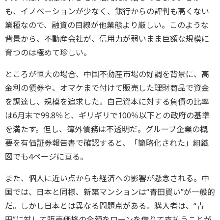
も、イノベーションが少なく、銀行からの評判も高くない
業種なので、融資の目線が他業態より厳しい。このような
背景から、不動産会社が、信用力が弱いまま巨額な規模に
育つのは極めて珍しい。
ところが恒大の場合、中国不動産市場の好調を背景に、高
金利の債券や、オマケまで付けて販売した理財商品で資金
を調達し、規模を追求した。自己資本に対する負債の比率
は6月末で99.8％と、ギリギリで100％以下との政府の基準
を満たす。但し、簿外債務は不透明だ。グループ企業の概
要を有価証券報告書で確認すると、「簡略化された」組織
図でも4ページに亘る。
また、個人に近い点からも経済への影響が懸念される。中
国では、日本と同様、新築マンションは“青田買い”が一般的
だ。しかし日本とは異なる問題点がある。購入者は、“青
田”に対して販売価格の全額をローンを借りて支払うことが