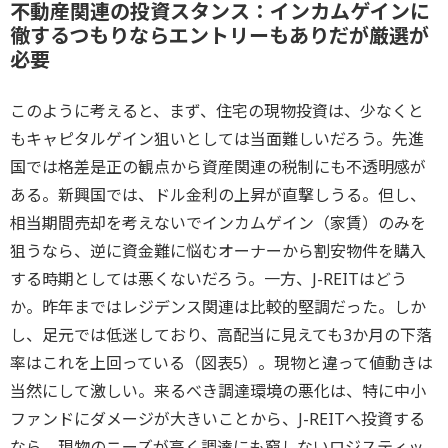
不動産関連の投資スタンス：インカムゲインに
徹するつもりならエントリーもありだが厳選が
必要
このように考えると、まず、住宅の現物投資は、少なくと
もキャピタルゲイン狙いとしては当面難しいだろう。先進
国では格差是正の観点から資産関連の税制にも不透明感が
ある。新興国では、ドル金利の上昇が直撃しうる。但し、
相当期間売却を考えないでインカムゲイン（家賃）のみを
狙うなら、逆に資金難に悩むオーナーから割安物件を購入
する時期としては悪くないだろう。一方、J-REITはどう
か。昨年まではレジデンス関連は比較的堅調だった。しか
し、足元では低迷しており、高配当に見えても3か月の下落
率はこれを上回っている（図表5）。現物と違って値動きは
当然にして激しい。来るべき調達環境の悪化は、特に中小
ファンドにダメージが大きいことから、J-REITへ投資する
なら、現物のニーズが高く調達にも窮しないロジスティッ