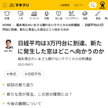
口座開設
ログイン
新着
人気
マーケット
特集
初心者
ライフデザイン
連載
著者
商
HOME
福永博之のいまさら聞けないテクニカル分析講座
日経平均は3万
円台に到達、新たに発生した窓はどこへ向かうのか
日経平均は3万円台に到達、新た
に発生した窓はどこへ向かうのか
福永 博之
福永博之のいまさら聞けないテクニカル分析講座
2021/09/15
株式
日経平均
前回の振り返り
新たな窓が発生、この窓の種類とは？
今後の展開について