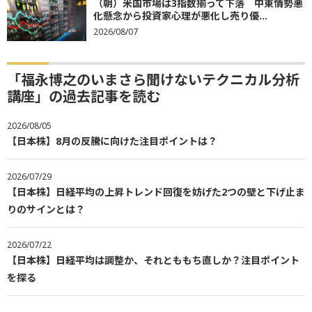
（朝）米国市場は3指数揃って下落 中東情勢悪
化懸念から投資家心理が悪化し売り優...
2026/08/07
「福永博之のいまさら聞けないテクニカル分析
講座」の過去記事を読む
2026/08/05
【日本株】8月の反騰に向けた注目ポイントは？
2026/07/29
【日本株】日経平均の上昇トレンド回復を妨げた2つの壁と下げ止ま
りのサインとは？
2026/07/22
【日本株】日経平均は調整か、それとももち直しか？注目ポイント
を探る