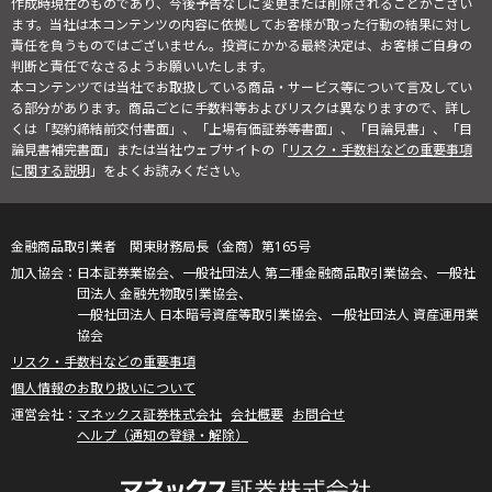
作成時現在のものであり、今後予告なしに変更または削除されることがござい
ます。当社は本コンテンツの内容に依拠してお客様が取った行動の結果に対し
責任を負うものではございません。投資にかかる最終決定は、お客様ご自身の
判断と責任でなさるようお願いいたします。
本コンテンツでは当社でお取扱している商品・サービス等について言及してい
る部分があります。商品ごとに手数料等およびリスクは異なりますので、詳し
くは「契約締結前交付書面」、「上場有価証券等書面」、「目論見書」、「目
論見書補完書面」または当社ウェブサイトの「
リスク・手数料などの重要事項
に関する説明
」をよくお読みください。
金融商品取引業者 関東財務局長（金商）第165号
日本証券業協会、一般社団法人 第二種金融商品取引業協会、一般社
団法人 金融先物取引業協会、
一般社団法人 日本暗号資産等取引業協会、一般社団法人 資産運用業
協会
リスク・手数料などの重要事項
個人情報のお取り扱いについて
マネックス証券株式会社
会社概要
お問合せ
ヘルプ（通知の登録・解除）