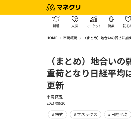
新着
人気
マーケット
特集
初心
HOME
市況概況
（まとめ）地合いの弱さに加え
（まとめ）地合いの
重荷となり日経平均は
更新
市況概況
2021/08/20
株式
マネックス
日経平均