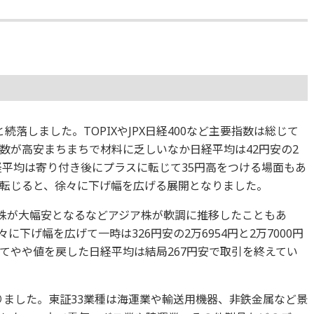
と続落しました。TOPIXやJPX日経400など主要指数は総じて
数が高安まちまちで材料に乏しいなか日経平均は42円安の2
経平均は寄り付き後にプラスに転じて35円高をつける場面もあ
転じると、徐々に下げ幅を広げる展開となりました。
港株が大幅安となるなどアジア株が軟調に推移したこともあ
下げ幅を広げて一時は326円安の2万6954円と2万7000円
てやや値を戻した日経平均は結局267円安で取引を終えてい
なりました。東証33業種は海運業や輸送用機器、非鉄金属など景