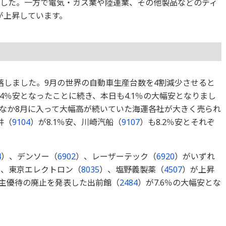
ました。一方で電気・ガス業や陸運業、その他製品などのディ
が上昇しています。
落しました。9月の世界の自動車生産台数を4割減少させると
.4％安となったことに続き、本日も4.1％の大幅安となりまし
なか8月に入って大幅高が続いていた海運各社が大きく売られ
井（
9104
）が8.1％安、川崎汽船（
9107
）も8.2％安とそれぞ
4
）、デンソー（
6902
）、レーザーテック（
6920
）がいずれ
）、東京エレクトロン（
8035
）、塩野義製薬（
4507
）が上昇
主優待の廃止を発表した出前館（
2484
）が7.6％の大幅安とな