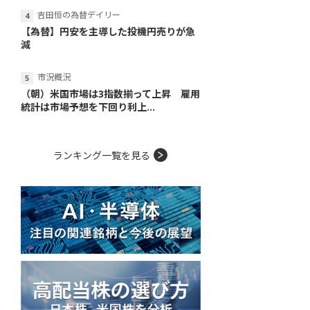
吉田恒の為替デイリー
【為替】円安を主導した投機円売りが急
減
市況概況
（朝）米国市場は3指数揃って上昇 雇用
統計は市場予想を下回り利上...
ランキング一覧を見る