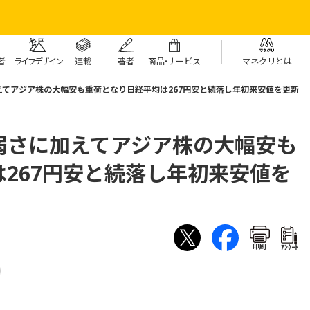
者
ライフデザイン
連載
著者
商
品・
サービス
マネクリとは
てアジア株の大幅安も重荷となり日経平均は267円安と続落し年初来安値を更新
弱さに加えてアジア株の大幅安も
267円安と続落し年初来安値を
印刷
ｱﾝｹｰﾄ