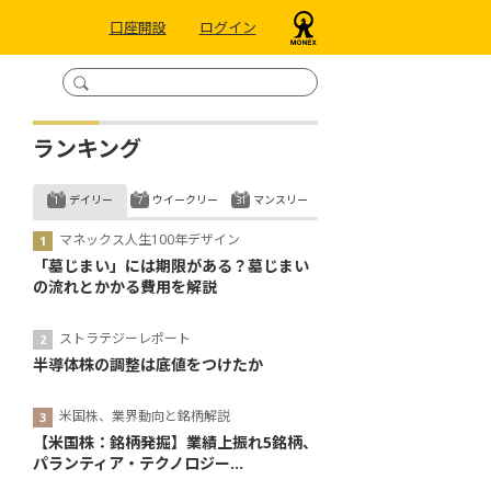
口座開設
ログイン
ランキング
デイリー
ウイークリー
マンスリー
マネックス人生100年デザイン
「墓じまい」には期限がある？墓じまい
の流れとかかる費用を解説
ストラテジーレポート
半導体株の調整は底値をつけたか
米国株、業界動向と銘柄解説
【米国株：銘柄発掘】業績上振れ5銘柄、
パランティア・テクノロジー...