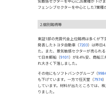
気敏感セクターを中心に26業種が下げ
フェンシブセクターを中心とした7業種
2.個別銘柄等
東証1部の売買代金上位銘柄は多くが下
発表したトヨタ自動車（
7203
）は昨日4
た。また、景気敏感セクターが売られる
て日本郵船（
9101
）が8.4％安、商船三
れ大きく下落しました。
その他にもソフトバンクグループ（
998
も下げています。一方で任天堂（
7974
しています。材料が出たところでは、株
りました。