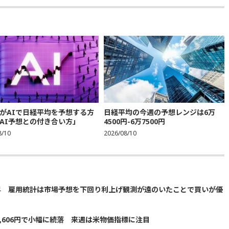
がAIで日経平均を予想する方
日経平均の今週の予想レンジは6万
AI予想との付き合い方」
4500円-6万7500円
8/10
2026/08/10
昇 雇用統計は市場予想を下回り利上げ観測が遠のいたことで買いが優
5,606円で小幅に続落 来週は米物価指標に注目