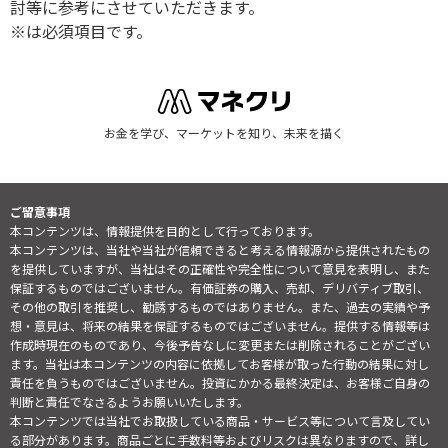
討等に参考にさせていただきます。
※は必須項目です。
お金を学び、マーケットを知り、未来を描く
ご留意事項
本コンテンツは、情報提供を目的として行っております。
本コンテンツは、当社や当社が信頼できると考える情報源から提供されたもの
を提供していますが、当社はその正確性や完全性について意見を表明し、また
保証するものではございません。有価証券の購入、売却、デリバティブ取引、
その他の取引を推奨し、勧誘するものではありません。また、過去の実績や予
想・意見は、将来の結果を保証するものではございません。提供する情報等は
作成時現在のものであり、今後予告なしに変更または削除されることがござい
ます。当社は本コンテンツの内容に依拠してお客様が取った行動の結果に対し
責任を負うものではございません。投資にかかる最終決定は、お客様ご自身の
判断と責任でなさるようお願いいたします。
本コンテンツでは当社でお取扱している商品・サービス等について言及してい
る部分があります。商品ごとに手数料等およびリスクは異なりますので、詳し