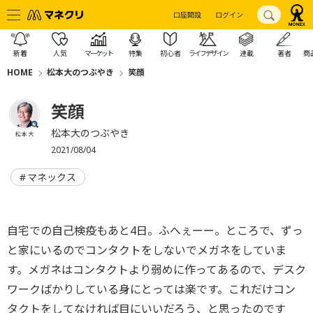
口座開設
ログイン
新着
人気
マーケット
特集
初心者
ライフデザイン
連載
著者
商
HOME
松本大のつぶやき
笑顔
笑顔
松本大のつぶやき
松本 大
2021/08/04
マネックス
自宅での自己検疫もあと4日。ふへぇーー。ところで、ずっ
と家にいるのでコンタクトをしないでメガネをしていま
す。メガネはコンタクトより弱めに作ってあるので、デスク
ワークばかりしている身にとっては楽です。これだけコン
タクトをしてなければ目にいいだろう、と思ったのです