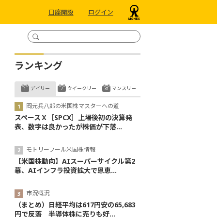
口座開設
ログイン
ランキング
デイリー
ウイークリー
マンスリー
岡元兵八郎の米国株マスターへの道
スペースＸ［SPCX］上場後初の決算発
表、数字は良かったが株価が下落...
モトリーフール米国株情報
【米国株動向】AIスーパーサイクル第2
幕、AIインフラ投資拡大で恩恵...
市況概況
（まとめ）日経平均は617円安の65,683
円で反落 半導体株に売りも好...