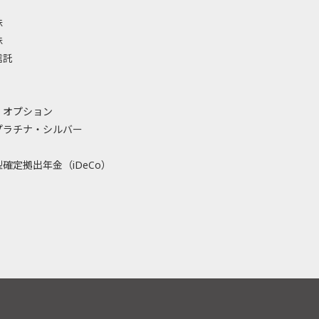
株
株
信託
・オプション
プラチナ・シルバー
確定拠出年金（iDeCo）