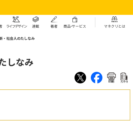
者
ライフデザイン
連載
著者
商
品・
サービス
マネクリとは
 新・社会人のたしなみ
のたしなみ
印刷
ｱﾝｹｰﾄ