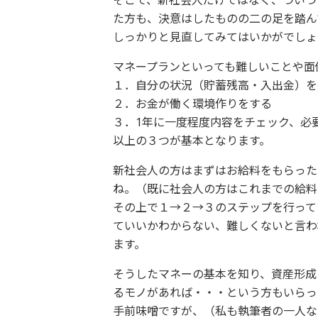
そこで、新社会人だけではなく、ついつ
た方も、決意はしたものの二の足を踏ん
しっかりと見直してみてはいかがでしょ
マネープランといっても難しいことや面
１．自分の状況（貯蓄残高・入出金）を
２．お金が働く環境作りをする
３．1年に一度程度内容をチェック、必
以上の３つが基本となります。
新社会人の方はまずはお給料をもらった
ね。（既に社会人の方はこれまでの給料
その上で１→２→３のステップを行って
ていいかわからない、難しくないと言わ
ます。
そうしたマネーの基本を知り、資産形成
るモノがあれば・・・という方もいらっ
手前味噌ですが、（私も執筆者の一人な