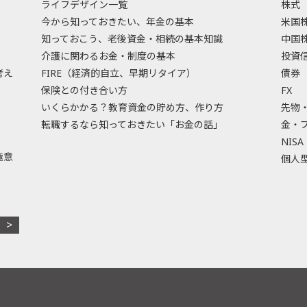
ライフデザイン一覧
株式
今から知っておきたい、年金の基本
米国
知っておこう、老後資金・相続の基本知識
中国
介護に関わるお金・制度の基本
投資
考え
FIRE（経済的自立、早期リタイア）
債券
保険との付き合い方
FX
いくらかかる？教育資金の貯め方、作り方
先物
転職するなら知っておきたい「お金の話」
金・
NISA
極意
個人型