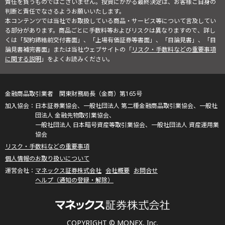
責任を負うものではございません。投資にかかる最終決定は、お客様ご自身の
判断と責任でなさるようお願いいたします。
本コンテンツでは当社でお取扱している商品・サービス等について言及してい
る部分があります。商品ごとに手数料等およびリスクは異なりますので、詳し
くは「契約締結前交付書面」、「上場有価証券等書面」、「目論見書」、「目
論見書補完書面」または当社ウェブサイトの「
リスク・手数料などの重要事項
に関する説明
」をよくお読みください。
金融商品取引業者 関東財務局長（金商）第165号
日本証券業協会、一般社団法人 第二種金融商品取引業協会、一般社
団法人 金融先物取引業協会、
一般社団法人 日本暗号資産等取引業協会、一般社団法人 資産運用業
協会
リスク・手数料などの重要事項
個人情報のお取り扱いについて
マネックス証券株式会社
会社概要
お問合せ
ヘルプ（通知の登録・解除）
COPYRIGHT © MONEX, Inc.