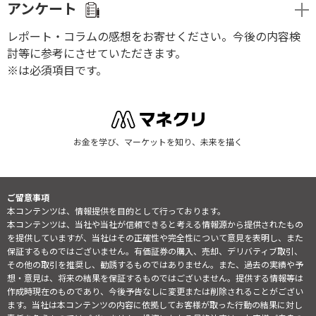
アンケート
レポート・コラムの感想をお寄せください。今後の内容検
討等に参考にさせていただきます。
※は必須項目です。
お金を学び、マーケットを知り、未来を描く
ご留意事項
本コンテンツは、情報提供を目的として行っております。
本コンテンツは、当社や当社が信頼できると考える情報源から提供されたもの
を提供していますが、当社はその正確性や完全性について意見を表明し、また
保証するものではございません。有価証券の購入、売却、デリバティブ取引、
その他の取引を推奨し、勧誘するものではありません。また、過去の実績や予
想・意見は、将来の結果を保証するものではございません。提供する情報等は
作成時現在のものであり、今後予告なしに変更または削除されることがござい
ます。当社は本コンテンツの内容に依拠してお客様が取った行動の結果に対し