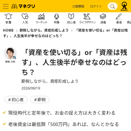
口座開設
ログイン
新着
人気
マーケット
特集
初心者
ライフデザイン
連載
著者
商
HOME
節税しながら、資産形成しよう
「資産を使い切る」or「資産は残
す」、人生後半が幸せなのはどっち？
「資産を使い切る」or「資産は残
す」、人生後半が幸せなのはどっ
頼藤 太希
ち？
節税しながら、資産形成しよう
2026/06/19
初心者
節税
現役時代と定年後で、お金の捉え方は大きく変わる
老後資金は最低限「500万円」あれば、なんとかなる