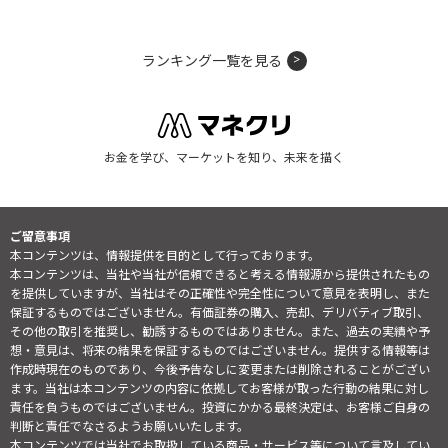
ランキング一覧を見る
お金を学び、マーケットを知り、未来を描く
ご留意事項
本コンテンツは、情報提供を目的として行っております。
本コンテンツは、当社や当社が信頼できると考える情報源から提供されたもの
を提供していますが、当社はその正確性や完全性について意見を表明し、また
保証するものではございません。有価証券の購入、売却、デリバティブ取引、
その他の取引を推奨し、勧誘するものではありません。また、過去の実績や予
想・意見は、将来の結果を保証するものではございません。提供する情報等は
作成時現在のものであり、今後予告なしに変更または削除されることがござい
ます。当社は本コンテンツの内容に依拠してお客様が取った行動の結果に対し
責任を負うものではございません。投資にかかる最終決定は、お客様ご自身の
判断と責任でなさるようお願いいたします。
本コンテンツでは当社でお取扱している商品・サービス等について言及してい