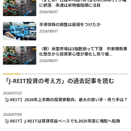
に続落 来週は米物価指標に注目
2026/08/07
半導体株の調整は底値をつけたか
2026/08/07
（朝）米国市場は3指数揃って下落 中東情勢悪
化懸念から投資家心理が悪化し売り優...
2026/08/07
「J-REIT投資の考え方」の過去記事を読む
2026/07/23
【J-REIT】2026年上半期の投資家動向、最大の買い手・売り手は？
2026/07/09
【J-REIT】J-REITは賃貸収益ベースでも2025年度に増配へ転換