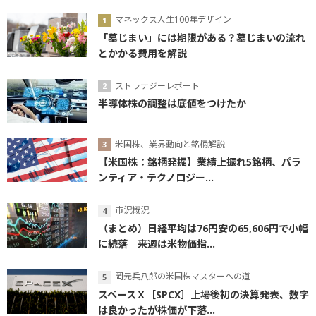
マネックス人生100年デザイン
「墓じまい」には期限がある？墓じまいの流れ
とかかる費用を解説
ストラテジーレポート
半導体株の調整は底値をつけたか
米国株、業界動向と銘柄解説
【米国株：銘柄発掘】業績上振れ5銘柄、パラ
ンティア・テクノロジー...
市況概況
（まとめ）日経平均は76円安の65,606円で小幅
に続落 来週は米物価指...
岡元兵八郎の米国株マスターへの道
スペースＸ［SPCX］上場後初の決算発表、数字
は良かったが株価が下落...