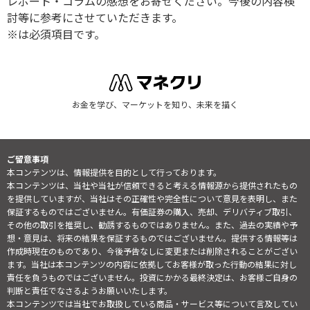
レポート・コラムの感想をお寄せください。今後の内容検
討等に参考にさせていただきます。
※は必須項目です。
お金を学び、マーケットを知り、未来を描く
ご留意事項
本コンテンツは、情報提供を目的として行っております。
本コンテンツは、当社や当社が信頼できると考える情報源から提供されたもの
を提供していますが、当社はその正確性や完全性について意見を表明し、また
保証するものではございません。有価証券の購入、売却、デリバティブ取引、
その他の取引を推奨し、勧誘するものではありません。また、過去の実績や予
想・意見は、将来の結果を保証するものではございません。提供する情報等は
作成時現在のものであり、今後予告なしに変更または削除されることがござい
ます。当社は本コンテンツの内容に依拠してお客様が取った行動の結果に対し
責任を負うものではございません。投資にかかる最終決定は、お客様ご自身の
判断と責任でなさるようお願いいたします。
本コンテンツでは当社でお取扱している商品・サービス等について言及してい