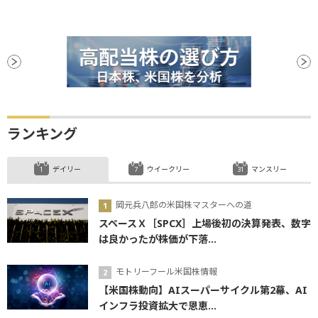
ランキング
デイリー
ウイークリー
マンスリー
岡元兵八郎の米国株マスターへの道
スペースＸ［SPCX］上場後初の決算発表、数字
は良かったが株価が下落...
モトリーフール米国株情報
【米国株動向】AIスーパーサイクル第2幕、AI
インフラ投資拡大で恩恵...