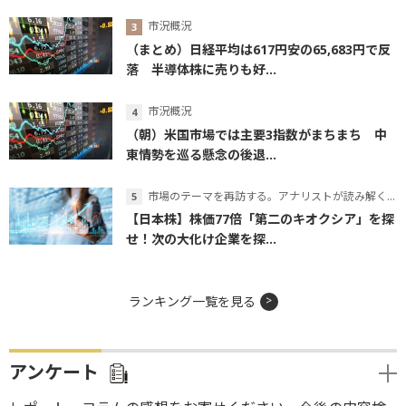
市況概況
（まとめ）日経平均は617円安の65,683円で反
落 半導体株に売りも好...
市況概況
（朝）米国市場では主要3指数がまちまち 中
東情勢を巡る懸念の後退...
市場のテーマを再訪する。アナリストが読み解くテーマの本質
【日本株】株価77倍「第二のキオクシア」を探
せ！次の大化け企業を探...
ランキング一覧を見る
アンケート