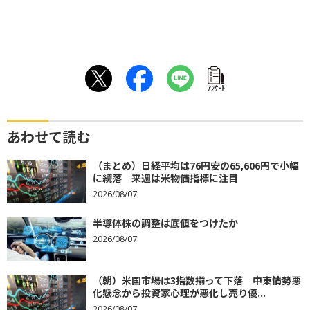
ｱﾝｹｰﾄ
あわせて読む
（まとめ）日経平均は76円安の65,606円で小幅
に続落 来週は米物価指標に注目
2026/08/07
半導体株の調整は底値をつけたか
2026/08/07
（朝）米国市場は3指数揃って下落 中東情勢悪
化懸念から投資家心理が悪化し売り優...
2026/08/07