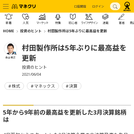
口座開設
ログイン
新着
人気
マーケット
特集
初心者
ライフデザイン
連載
著者
商
HOME
投資のヒント
村田製作所は5年ぶりに最高益を更新
村田製作所は5年ぶりに最高益を
更新
金山 敏之
投資のヒント
2021/06/04
株式
マネックス
決算
5年から9年前の最高益を更新した3月決算銘柄
は