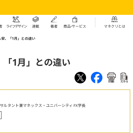
者
ライフデザイン
連載
著者
商
品・
サービス
マネクリとは
ル安、「1月」との違い
、「1月」との違い
印刷
ｱﾝｹｰﾄ
ンサルタント兼マネックス・ユニバーシティ FX学長