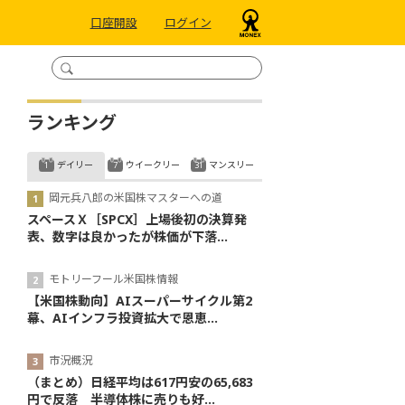
口座開設
ログイン
ランキング
デイリー
ウイークリー
マンスリー
岡元兵八郎の米国株マスターへの道
スペースＸ［SPCX］上場後初の決算発
表、数字は良かったが株価が下落...
モトリーフール米国株情報
【米国株動向】AIスーパーサイクル第2
幕、AIインフラ投資拡大で恩恵...
市況概況
（まとめ）日経平均は617円安の65,683
円で反落 半導体株に売りも好...