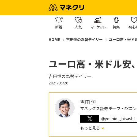
新着
人気
マーケット
特集
初心
HOME
吉田恒の為替デイリー
ユーロ高・米ド
ユーロ高・米ドル安
吉田恒の為替デイリー
2021/05/26
吉田 恒
マネックス証券 チーフ・FXコ
@yoshida_hisash1
もっと見る