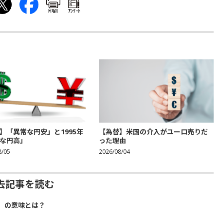
印刷
ｱﾝｹｰﾄ
】「異常な円安」と1995年
【為替】米国の介入がユーロ売りだ
な円高」
った理由
8/05
2026/08/04
去記事を読む
」の意味とは？