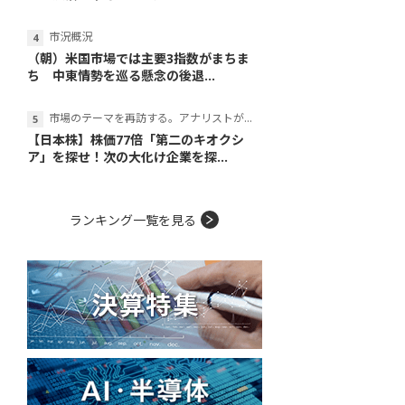
市況概況
（朝）米国市場では主要3指数がまちま
ち 中東情勢を巡る懸念の後退...
市場のテーマを再訪する。アナリストが読み解くテーマの本質
【日本株】株価77倍「第二のキオクシ
ア」を探せ！次の大化け企業を探...
ランキング一覧を見る