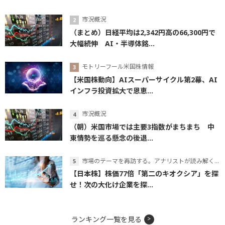
市況概況
（まとめ）日経平均は2,342円高の66,300円で
大幅続伸 AI・半導体銘...
モトリーフール米国株情報
【米国株動向】AIスーパーサイクル第2幕、AI
インフラ投資拡大で恩恵...
市況概況
（朝）米国市場では主要3指数がまちまち 中
東情勢を巡る懸念の後退...
市場のテーマを再訪する。アナリストが読み解くテーマの本質
【日本株】株価77倍「第二のキオクシア」を探
せ！次の大化け企業を探...
ランキング一覧を見る