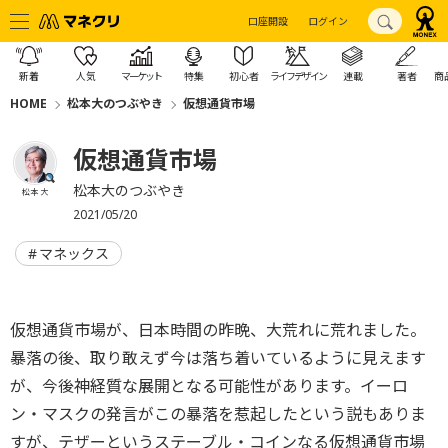
口座開設
ログイン
新着
人気
マーケット
特集
初心者
ライフデザイン
連載
著者
商
HOME
松本大のつぶやき
仮想通貨市場
仮想通貨市場
松本大のつぶやき
松本 大
2021/05/20
マネックス
仮想通貨市場が、日本時間の昨晩、大荒れに荒れました。
暴落の後、取り敢えず今は落ち着いているように見えます
が、今後神経質な展開となる可能性があります。イーロ
ン・マスクの発言がこの暴落を惹起したという説もありま
すが、テザーというステーブル・コインなる仮想通貨市場