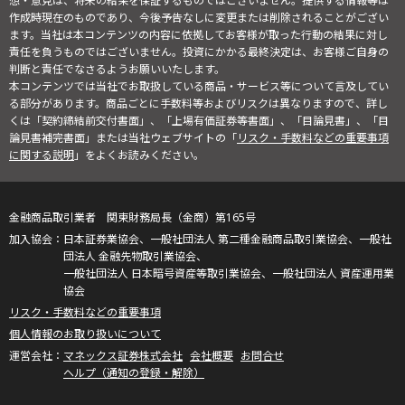
想・意見は、将来の結果を保証するものではございません。提供する情報等は
作成時現在のものであり、今後予告なしに変更または削除されることがござい
ます。当社は本コンテンツの内容に依拠してお客様が取った行動の結果に対し
責任を負うものではございません。投資にかかる最終決定は、お客様ご自身の
判断と責任でなさるようお願いいたします。
本コンテンツでは当社でお取扱している商品・サービス等について言及してい
る部分があります。商品ごとに手数料等およびリスクは異なりますので、詳し
くは「契約締結前交付書面」、「上場有価証券等書面」、「目論見書」、「目
論見書補完書面」または当社ウェブサイトの「
リスク・手数料などの重要事項
に関する説明
」をよくお読みください。
金融商品取引業者 関東財務局長（金商）第165号
日本証券業協会、一般社団法人 第二種金融商品取引業協会、一般社
団法人 金融先物取引業協会、
一般社団法人 日本暗号資産等取引業協会、一般社団法人 資産運用業
協会
リスク・手数料などの重要事項
個人情報のお取り扱いについて
マネックス証券株式会社
会社概要
お問合せ
ヘルプ（通知の登録・解除）