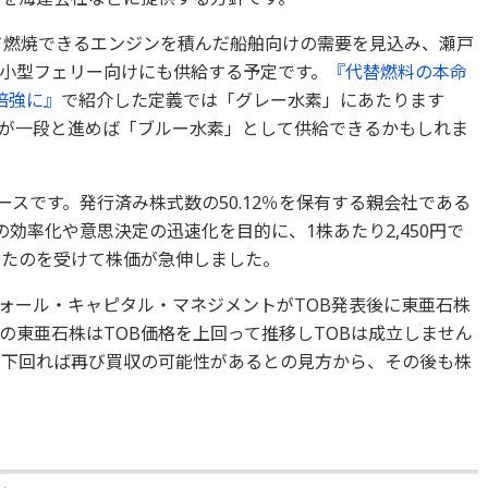
て燃焼できるエンジンを積んだ船舶向けの需要を見込み、瀬戸
小型フェリー向けにも供給する予定です。
『
代替燃料の本命
倍強に
』
で紹介した定義では「グレー水素」にあたります
発が一段と進めば「ブルー水素」として供給できるかもしれま
ースです。発行済み株式数の50.12％を保有する親会社である
営の効率化や意思決定の迅速化を目的に、1株あたり2,450円で
したのを受けて株価が急伸しました。
ォール・キャピタル・マネジメントがTOB発表後に東亜石株
の東亜石株はTOB価格を上回って推移しTOBは成立しません
を下回れば再び買収の可能性があるとの見方から、その後も株