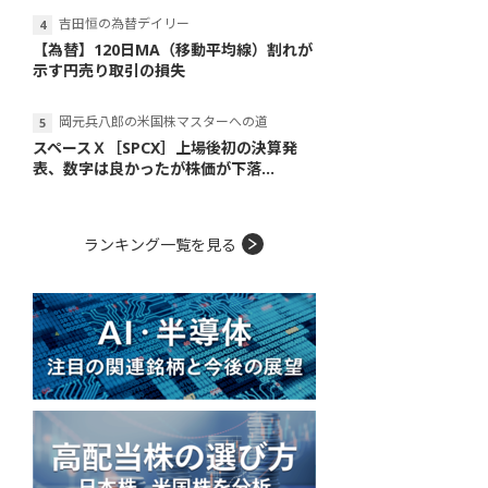
吉田恒の為替デイリー
【為替】120日MA（移動平均線）割れが
示す円売り取引の損失
岡元兵八郎の米国株マスターへの道
スペースＸ［SPCX］上場後初の決算発
表、数字は良かったが株価が下落...
ランキング一覧を見る