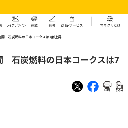
者
ライフデザイン
連載
著者
商
品・
サービス
マネクリとは
奮闘 石炭燃料の日本コークスは7割上昇
闘 石炭燃料の日本コークスは7
印刷
ｱﾝｹｰﾄ
給