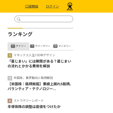
口座開設
ログイン
ランキング
デイリー
ウイークリー
マンスリー
マネックス人生100年デザイン
「墓じまい」には期限がある？墓じまい
の流れとかかる費用を解説
米国株、業界動向と銘柄解説
【米国株：銘柄発掘】業績上振れ5銘柄、
パランティア・テクノロジー...
ストラテジーレポート
半導体株の調整は底値をつけたか