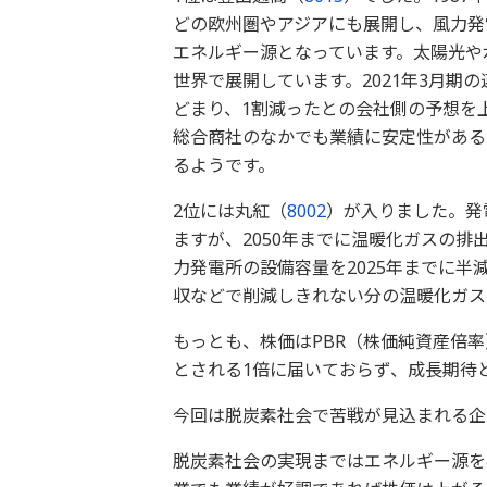
どの欧州圏やアジアにも展開し、風力発
エネルギー源となっています。太陽光や
世界で展開しています。2021年3月期
どまり、1割減ったとの会社側の予想を上
総合商社のなかでも業績に安定性がある
るようです。
2位には丸紅（
8002
）が入りました。発
ますが、2050年までに温暖化ガスの
力発電所の設備容量を2025年までに半
収などで削減しきれない分の温暖化ガス
もっとも、株価はPBR（株価純資産倍
とされる1倍に届いておらず、成長期待
今回は脱炭素社会で苦戦が見込まれる企
脱炭素社会の実現まではエネルギー源を