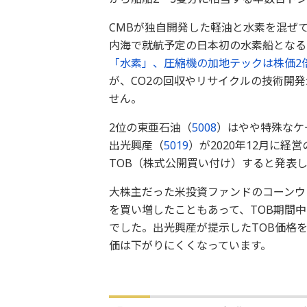
CMBが独自開発した軽油と水素を混ぜ
内海で就航予定の日本初の水素船となる
「水素」、圧縮機の加地テックは株価2
が、CO2の回収やリサイクルの技術開
せん。
2位の東亜石油（
5008
）はやや特殊なケ
出光興産（
5019
）が2020年12月に経
TOB（株式公開買い付け）すると発表
大株主だった米投資ファンドのコーンウ
を買い増したこともあって、TOB期間中
でした。出光興産が提示したTOB価格
価は下がりにくくなっています。