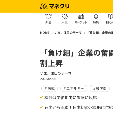
新着
人気
マーケット
特集
初心
HOME
いま、注目のテーマ
「負け組」企業の
「負け組」企業の奮
割上昇
いま、注目のテーマ
2021/05/02
株式
エネルギー
脱炭素
株価は業績動向に敏感に反応
石炭から水素！日本初の水素船に供