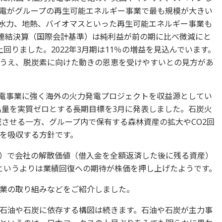
電がグループの再生可能エネルギー事業で最も規模が大きい
水力、地熱、バイオマスといった再生可能エネルギー事業も
の連結決算（国際会計基準）は純利益が前の期に比べ微減にと
回りました。2022年3月期は11％の増益を見込んでいます。
うえ、脱炭素に向けた動きの恩恵を受けやすいとの見方があ
電事業に強く海外の火力発電プロジェクトを収益源としてい
排出量を実質ゼロとする長期目標を3月に発表しました。石炭火
減させる一方、グループ内で保有する森林資産の拡大やCO2回
を吸収する方針です。
率）で会社の解散価値（借入金を全額返済した後に残る資産）
というよりは業績回復への期待が株価を押し上げたようです。
業の取り組みなどをご紹介しました。
石油や石炭に依存する構図は続きます。石油や石炭が主力事