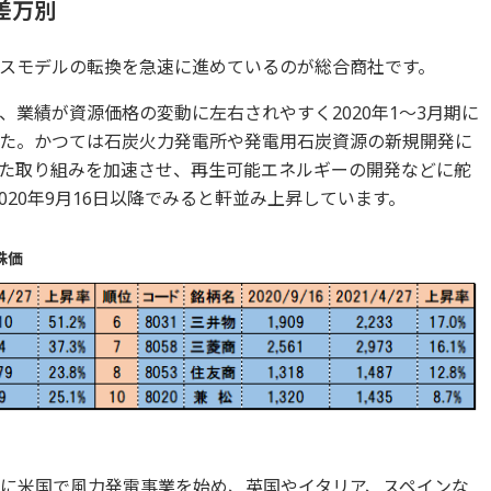
差万別
スモデルの転換を急速に進めているのが総合商社です。
業績が資源価格の変動に左右されやすく2020年1～3月期に
た。かつては石炭火力発電所や発電用石炭資源の新規開発に
た取り組みを加速させ、再生可能エネルギーの開発などに舵
020年9月16日以降でみると軒並み上昇しています。
株価
7年に米国で風力発電事業を始め、英国やイタリア、スペインな