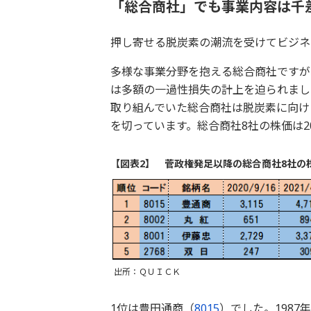
「総合商社」でも事業内容は千
押し寄せる脱炭素の潮流を受けてビジネ
多様な事業分野を抱える総合商社ですが、
は多額の一過性損失の計上を迫られまし
取り組んでいた総合商社は脱炭素に向け
を切っています。総合商社8社の株価は2
【図表2】 菅政権発足以降の総合商社8社の
出所：ＱＵＩＣＫ
1位は豊田通商（
8015
）でした。198