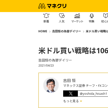
新着
人気
マーケット
特集
初心
HOME
吉田恒の為替デイリー
米ドル買い戦略は
米ドル買い戦略は10
吉田恒の為替デイリー
2021/04/23
吉田 恒
マネックス証券 チーフ・FXコ
@yoshida_hisash1
もっと見る