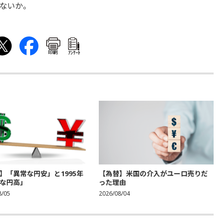
ないか。
印刷
ｱﾝｹｰﾄ
】「異常な円安」と1995年
【為替】米国の介入がユーロ売りだ
な円高」
った理由
8/05
2026/08/04