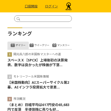
口座開設
ログイン
ランキング
デイリー
ウイークリー
マンスリー
岡元兵八郎の米国株マスターへの道
スペースＸ［SPCX］上場後初の決算発
表、数字は良かったが株価が下落...
モトリーフール米国株情報
【米国株動向】AIスーパーサイクル第2
幕、AIインフラ投資拡大で恩恵...
市況概況
（まとめ）日経平均は617円安の65,683
円で反落 半導体株に売りも好...