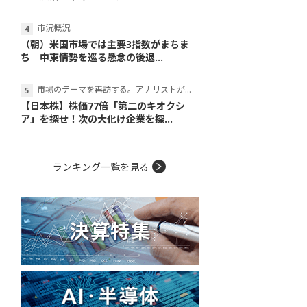
市況概況
（朝）米国市場では主要3指数がまちま
ち 中東情勢を巡る懸念の後退...
市場のテーマを再訪する。アナリストが読み解くテーマの本質
【日本株】株価77倍「第二のキオクシ
ア」を探せ！次の大化け企業を探...
ランキング一覧を見る