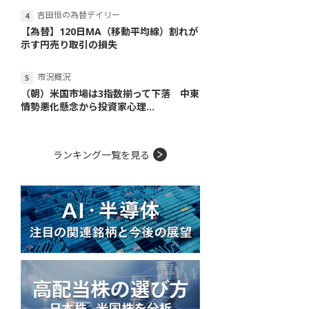
吉田恒の為替デイリー
【為替】120日MA（移動平均線）割れが
示す円売り取引の損失
市況概況
（朝）米国市場は3指数揃って下落 中東
情勢悪化懸念から投資家心理...
ランキング一覧を見る