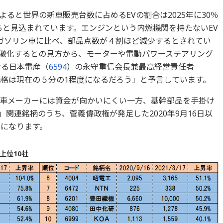
ると世界の新車販売台数に占めるEVの割合は2025年に30％
えると見込まれています。エンジンという内燃機関を持たないEV
ガソリン車に比べ、部品点数が４割ほど減少するとされてい
激化するとの見方から、モーターや電動パワーステアリング
ける日本電産（
6594
）の永守重信会長兼最高経営責任者
価格は現在の５分の1程度になるだろう」と予言しています。
車メーカーには資金が向かいにくい一方、基幹部品を手掛け
関連銘柄のうち、菅義偉政権が発足した2020年9月16日以
うになります。
上位10社