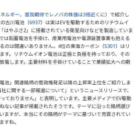
ネルギー、普及期待でレノバの株価は3倍近くに
）で紹介し
位の古川電池（
6937
）は実はEVを駆動するためのリチウムイ
「はやぶさ2」に搭載されている衛星向けなどを製造していま
では鉛蓄電池を手掛け、産業用電池や電源装置事業も抱える
るのは間違いありません。4位の東海カーボン（
5301
）はリ
ます。リチウムイオン電池は正極と負極を持っており、その
放電します。主要材料を手掛けていることで業績拡大への期
電池」関連銘柄の菅政権発足以降の上昇率上位をご紹介しま
「当社に関する一部報道について」というニュースリリースで、
行っておりません」と表明しています。主要メディアでEV駆動
ねない記事が掲載されたそうです。テーマに沿った銘柄選び
いますが、本当にその銘柄がテーマに基づいて売買されてい
ますね。