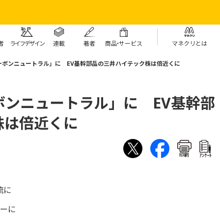
者
ライフデザイン
連載
著者
商
品・
サービス
マネクリとは
ーボンニュートラル」に EV基幹部品の三井ハイテック株は倍近くに
ボンニュートラル」に EV基幹部
株は倍近くに
印刷
ｱﾝｹｰﾄ
流に
カーに