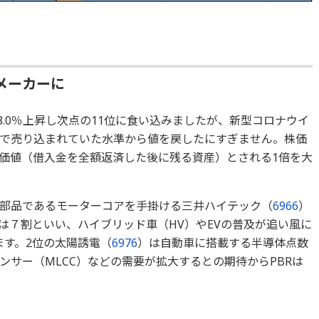
メーカーに
8.0％上昇し次点の11位に食い込みましたが、新型コロナウイ
で売り込まれていた水準から値を戻したにすぎません。株価
散価値（借入金を全額返済した後に残る資産）とされる1倍を大
部品であるモーターコアを手掛ける三井ハイテック（
6966
）
は７割といい、ハイブリッド車（HV）やEVの普及が追い風に
ます。2位の太陽誘電（
6976
）は自動車に搭載する半導体点数
サー（MLCC）などの需要が拡大するとの期待からPBRは
。