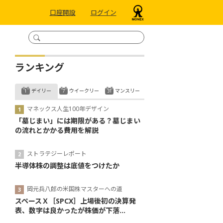
口座開設
ログイン
ランキング
デイリー
ウイークリー
マンスリー
マネックス人生100年デザイン
「墓じまい」には期限がある？墓じまい
の流れとかかる費用を解説
ストラテジーレポート
半導体株の調整は底値をつけたか
岡元兵八郎の米国株マスターへの道
スペースＸ［SPCX］上場後初の決算発
表、数字は良かったが株価が下落...