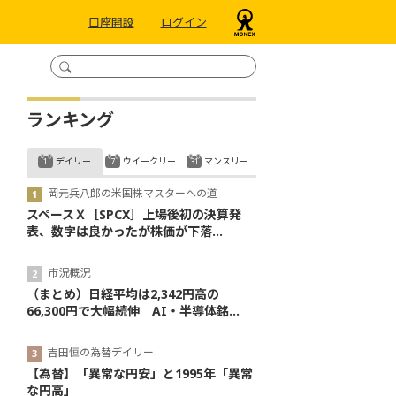
口座開設
ログイン
ランキング
デイリー
ウイークリー
マンスリー
岡元兵八郎の米国株マスターへの道
スペースＸ［SPCX］上場後初の決算発
表、数字は良かったが株価が下落...
市況概況
（まとめ）日経平均は2,342円高の
66,300円で大幅続伸 AI・半導体銘...
吉田恒の為替デイリー
【為替】「異常な円安」と1995年「異常
な円高」