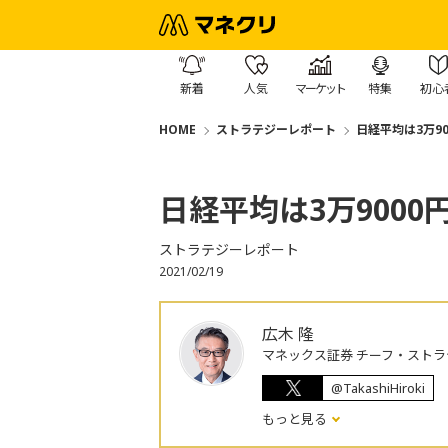
新着
人気
マーケット
特集
初心
HOME
ストラテジーレポート
日経平均は3万9
日経平均は3万9000
ストラテジーレポート
2021/02/19
広木 隆
マネックス証券 チーフ・ストラ
@TakashiHiroki
もっと見る