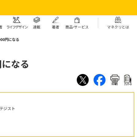
者
ライフデザイン
連載
著者
商
品・
サービス
マネクリとは
000円になる
円になる
印刷
ｱﾝｹｰﾄ
テジスト