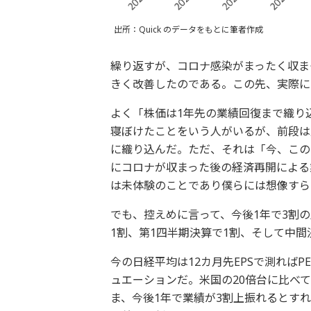
出所：Quick のデータをもとに筆者作成
繰り返すが、コロナ感染がまったく収ま
きく改善したのである。この先、実際に
よく「株価は1年先の業績回復まで織り
寝ぼけたことをいう人がいるが、前段は
に織り込んだ。ただ、それは「今、この
にコロナが収まった後の経済再開による
は未体験のことであり僕らには想像すら
でも、控えめに言って、今後1年で3割
1割、第1四半期決算で1割、そして中間
今の日経平均は12カ月先EPSで測れば
ュエーションだ。米国の20倍台に比べ
ま、今後1年で業績が3割上振れるとすれば、株