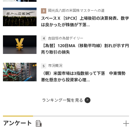
岡元兵八郎の米国株マスターへの道
スペースＸ［SPCX］上場後初の決算発表、数字
は良かったが株価が下落...
吉田恒の為替デイリー
【為替】120日MA（移動平均線）割れが示す円
売り取引の損失
市況概況
（朝）米国市場は3指数揃って下落 中東情勢
悪化懸念から投資家心理...
ランキング一覧を見る
アンケート