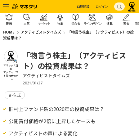
口座開設
ログイン
新着
人気
マーケット
特集
初心者
ライフデザイン
連載
著者
商
HOME
アクティビストタイムズ
「物言う株主」（アクティビスト）の投
資成果は？
「物言う株主」（アクティビス
ト）の投資成果は？
マネックス証
券
アクティビス
アクティビストタイムズ
ト情報発信チ
ーム
2021/01/27
株式
旧村上ファンド系の2020年の投資成果は？
公開買付価格が2倍に上昇したケースも
アクティビストの声による変化