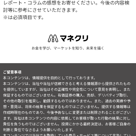
レポート・コラムの感想をお寄せください。今後の内容検
討等に参考にさせていただきます。
※は必須項目です。
お金を学び、マーケットを知り、未来を描く
ご留意事項
本コンテンツは、情報提供を目的として行っております。
本コンテンツは、当社や当社が信頼できると考える情報源から提供されたもの
を提供していますが、当社はその正確性や完全性について意見を表明し、また
保証するものではございません。有価証券の購入、売却、デリバティブ取引、
その他の取引を推奨し、勧誘するものではありません。また、過去の実績や予
想・意見は、将来の結果を保証するものではございません。提供する情報等は
作成時現在のものであり、今後予告なしに変更または削除されることがござい
ます。当社は本コンテンツの内容に依拠してお客様が取った行動の結果に対し
責任を負うものではございません。投資にかかる最終決定は、お客様ご自身の
判断と責任でなさるようお願いいたします。
本コンテンツでは当社でお取扱している商品・サービス等について言及してい