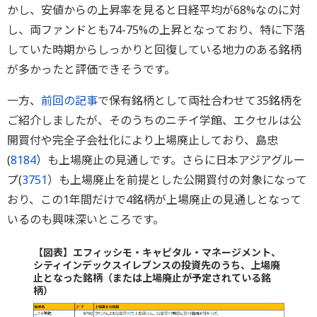
かし、安値からの上昇率を見ると日経平均が68%なのに対
し、両ファンドとも74-75%の上昇となっており、特に下落
していた時期からしっかりと回復している地力のある銘柄
が多かったと評価できそうです。
一方、
前回の記事
で保有銘柄として両社合わせて35銘柄を
ご紹介しましたが、そのうちのニチイ学館、エクセルは公
開買付や完全子会社化により上場廃止しており、島忠
(
8184
）も上場廃止の見通しです。さらに日本アジアグルー
プ(
3751
）も上場廃止を前提とした公開買付の対象になって
おり、この1年間だけで4銘柄が上場廃止の見通しとなって
いるのも興味深いところです。
【図表】エフィッシモ・キャピタル・マネージメント、
シティインデックスイレブンスの投資先のうち、上場廃
止となった銘柄（または上場廃止が予定されている銘
柄）