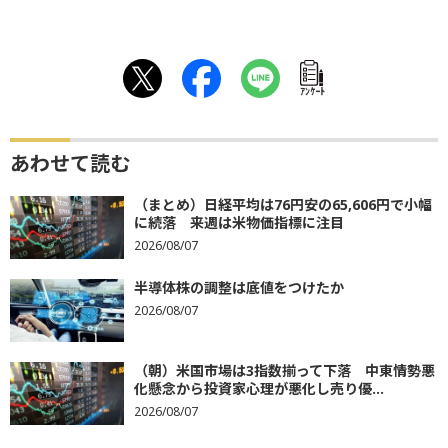
ｱﾝｹｰﾄ
あわせて読む
（まとめ）日経平均は76円安の65,606円で小幅
に続落 来週は米物価指標に注目
2026/08/07
半導体株の調整は底値をつけたか
2026/08/07
（朝）米国市場は3指数揃って下落 中東情勢悪
化懸念から投資家心理が悪化し売り優...
2026/08/07