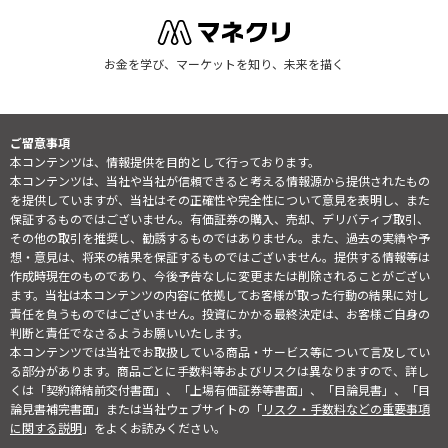
お金を学び、マーケットを知り、未来を描く
ご留意事項
本コンテンツは、情報提供を目的として行っております。
本コンテンツは、当社や当社が信頼できると考える情報源から提供されたもの
を提供していますが、当社はその正確性や完全性について意見を表明し、また
保証するものではございません。有価証券の購入、売却、デリバティブ取引、
その他の取引を推奨し、勧誘するものではありません。また、過去の実績や予
想・意見は、将来の結果を保証するものではございません。提供する情報等は
作成時現在のものであり、今後予告なしに変更または削除されることがござい
ます。当社は本コンテンツの内容に依拠してお客様が取った行動の結果に対し
責任を負うものではございません。投資にかかる最終決定は、お客様ご自身の
判断と責任でなさるようお願いいたします。
本コンテンツでは当社でお取扱している商品・サービス等について言及してい
る部分があります。商品ごとに手数料等およびリスクは異なりますので、詳し
くは「契約締結前交付書面」、「上場有価証券等書面」、「目論見書」、「目
論見書補完書面」または当社ウェブサイトの「
リスク・手数料などの重要事項
に関する説明
」をよくお読みください。