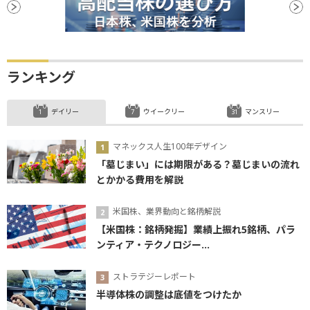
ランキング
デイリー
ウイークリー
マンスリー
マネックス人生100年デザイン
「墓じまい」には期限がある？墓じまいの流れ
とかかる費用を解説
米国株、業界動向と銘柄解説
【米国株：銘柄発掘】業績上振れ5銘柄、パラ
ンティア・テクノロジー...
ストラテジーレポート
半導体株の調整は底値をつけたか