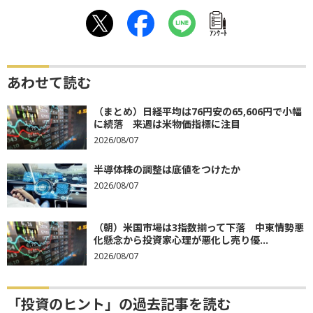
ｱﾝｹｰﾄ
あわせて読む
（まとめ）日経平均は76円安の65,606円で小幅
に続落 来週は米物価指標に注目
2026/08/07
半導体株の調整は底値をつけたか
2026/08/07
（朝）米国市場は3指数揃って下落 中東情勢悪
化懸念から投資家心理が悪化し売り優...
2026/08/07
「投資のヒント」の過去記事を読む