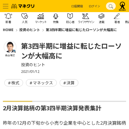
口座開設
ログイン
新着
人気
マーケット
特集
初心者
ライフデザイン
連載
著者
商
HOME
投資のヒント
第3四半期に増益に転じたローソンが大幅高に
第3四半期に増益に転じたローソ
ンが大幅高に
金山 敏之
投資のヒント
2021/01/12
株式
マネックス
決算
2月決算銘柄の第3四半期決算発表集計
昨年の12月の下旬から小売り企業を中心とした2月決算銘柄