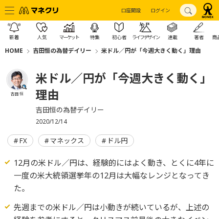
口座開設
ログイン
新着
人気
マーケット
特集
初心者
ライフデザイン
連載
著者
商
HOME
吉田恒の為替デイリー
米ドル／円が「今週大きく動く」理由
米ドル／円が「今週大きく動く」
理由
吉田 恒
吉田恒の為替デイリー
2020/12/14
FX
マネックス
ドル円
12月の米ドル／円は、経験的にはよく動き、とくに4年に
一度の米大統領選挙年の12月は大幅なレンジとなってき
た。
先週までの米ドル／円は小動きが続いているが、上述の