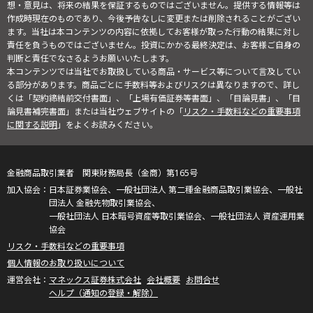
想・意見は、将来の結果を保証するものではございません。提供する情報等は
作成時現在のものであり、今後予告なしに変更または削除されることがござい
ます。当社は本コンテンツの内容に依拠してお客様が取った行動の結果に対し
責任を負うものではございません。投資にかかる最終決定は、お客様ご自身の
判断と責任でなさるようお願いいたします。
本コンテンツでは当社でお取扱している商品・サービス等について言及してい
る部分があります。商品ごとに手数料等およびリスクは異なりますので、詳し
くは「契約締結前交付書面」、「上場有価証券等書面」、「目論見書」、「目
論見書補完書面」または当社ウェブサイトの「
リスク・手数料などの重要事項
に関する説明
」をよくお読みください。
金融商品取引業者 関東財務局長（金商）第165号
日本証券業協会、一般社団法人 第二種金融商品取引業協会、一般社
団法人 金融先物取引業協会、
一般社団法人 日本暗号資産等取引業協会、一般社団法人 資産運用業
協会
リスク・手数料などの重要事項
個人情報のお取り扱いについて
マネックス証券株式会社
会社概要
お問合せ
ヘルプ（通知の登録・解除）