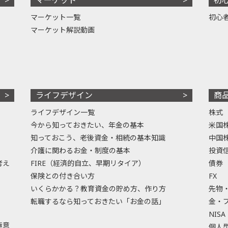
マーケット一覧
初心
マーケット解説動画
ライフデザイン
商
ライフデザイン一覧
株式
今から知っておきたい、年金の基本
米国
知っておこう、老後資金・相続の基本知識
中国
介護に関わるお金・制度の基本
投資
考え
FIRE（経済的自立、早期リタイア）
債券
保険との付き合い方
FX
いくらかかる？教育資金の貯め方、作り方
先物
転職するなら知っておきたい「お金の話」
金・
NISA
極意
個人型