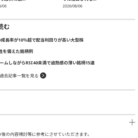
8/06
2026/08/06
読む
の成長率が10％超で配当利回りが高い大型株
性を備えた銘柄例
ームしながらRSI40未満で過熱感の薄い銘柄15選
過去記事一覧を見る
今後の内容検討等に参考にさせていただきます。