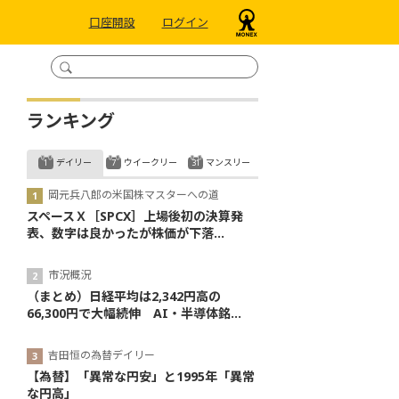
口座開設
ログイン
ランキング
デイリー
ウイークリー
マンスリー
岡元兵八郎の米国株マスターへの道
スペースＸ［SPCX］上場後初の決算発
表、数字は良かったが株価が下落...
市況概況
（まとめ）日経平均は2,342円高の
66,300円で大幅続伸 AI・半導体銘...
吉田恒の為替デイリー
【為替】「異常な円安」と1995年「異常
な円高」