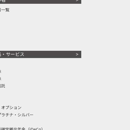
者一覧
品・サービス
株
株
信託
・オプション
プラチナ・シルバー
確定拠出年金（iDeCo）