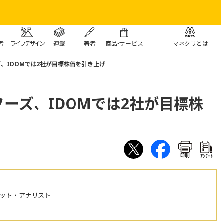
者
ライフデザイン
連載
著者
商
品・
サービス
マネクリとは
、IDOMでは2社が目標株価を引き上げ
ーズ、IDOMでは2社が目標株
印刷
ｱﾝｹｰﾄ
ケット・アナリスト