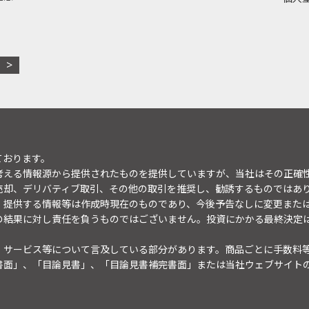
ております。
考える情報源から提供されたものを提供していますが、当社はその正確
売却、デリバティブ取引、その他の取引を推奨し、勧誘するものではあ
。提供する情報等は作成時現在のものであり、今後予告なしに変更また
の結果に対し責任を負うものではございません。投資にかかる最終決定
・サービス等について言及している部分があります。商品ごとに手数料
書面」、「目論見書」、「目論見書補完書面」または当社ウェブサイト