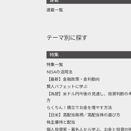
連載一覧
テーマ別に探す
特集
特集一覧
NISAの活用法
【最新】金融政策・金利動向
賢人バフェットに学ぶ
【為替】米ドル円今後の見通し、投資判断の
方
らくちん！積立でお金を増やす方法
【日米】高配当銘柄／高配当株の選び方
株主優待と配当
個人投資家・著名人から学ぶ、お金と投資の