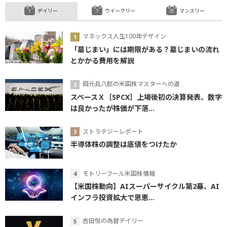
デイリー
ウイークリー
マンスリー
マネックス人生100年デザイン
「墓じまい」には期限がある？墓じまいの流れ
とかかる費用を解説
岡元兵八郎の米国株マスターへの道
スペースＸ［SPCX］上場後初の決算発表、数字
は良かったが株価が下落...
ストラテジーレポート
半導体株の調整は底値をつけたか
モトリーフール米国株情報
【米国株動向】AIスーパーサイクル第2幕、AI
インフラ投資拡大で恩恵...
吉田恒の為替デイリー