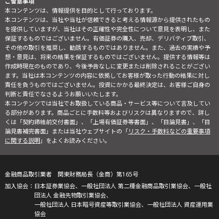
ご留意事項
本コンテンツは、情報提供を目的として行っております。
本コンテンツは、当社や当社が信頼できると考える情報源から提供されたもの
を提供していますが、当社はその正確性や完全性について意見を表明し、また
保証するものではございません。有価証券の購入、売却、デリバティブ取引、
その他の取引を推奨し、勧誘するものではありません。また、過去の実績や予
想・意見は、将来の結果を保証するものではございません。提供する情報等は
作成時現在のものであり、今後予告なしに変更または削除されることがござい
ます。当社は本コンテンツの内容に依拠してお客様が取った行動の結果に対し
責任を負うものではございません。投資にかかる最終決定は、お客様ご自身の
判断と責任でなさるようお願いいたします。
本コンテンツでは当社でお取扱している商品・サービス等について言及してい
る部分があります。商品ごとに手数料等およびリスクは異なりますので、詳し
くは「契約締結前交付書面」、「上場有価証券等書面」、「目論見書」、「目
論見書補完書面」または当社ウェブサイトの「
リスク・手数料などの重要事項
に関する説明
」をよくお読みください。
金融商品取引業者 関東財務局長（金商）第165号
日本証券業協会、一般社団法人 第二種金融商品取引業協会、一般社
団法人 金融先物取引業協会、
一般社団法人 日本暗号資産等取引業協会、一般社団法人 資産運用業
協会