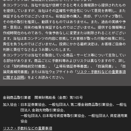
本コンテンツは、当社や当社が信頼できると考える情報源から提供されたもの
を提供していますが、当社はその正確性や完全性について意見を表明し、また
保証するものではございません。有価証券の購入、売却、デリバティブ取引、
その他の取引を推奨し、勧誘するものではありません。また、過去の実績や予
想・意見は、将来の結果を保証するものではございません。提供する情報等は
作成時現在のものであり、今後予告なしに変更または削除されることがござい
ます。当社は本コンテンツの内容に依拠してお客様が取った行動の結果に対し
責任を負うものではございません。投資にかかる最終決定は、お客様ご自身の
判断と責任でなさるようお願いいたします。
本コンテンツでは当社でお取扱している商品・サービス等について言及してい
る部分があります。商品ごとに手数料等およびリスクは異なりますので、詳し
くは「契約締結前交付書面」、「上場有価証券等書面」、「目論見書」、「目
論見書補完書面」または当社ウェブサイトの「
リスク・手数料などの重要事項
に関する説明
」をよくお読みください。
金融商品取引業者 関東財務局長（金商）第165号
日本証券業協会、一般社団法人 第二種金融商品取引業協会、一般社
団法人 金融先物取引業協会、
一般社団法人 日本暗号資産等取引業協会、一般社団法人 資産運用業
協会
リスク・手数料などの重要事項