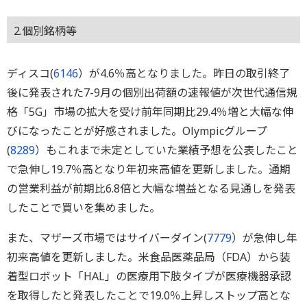
2.個別銘柄等
ディスコ(
6146
）が4.6％高となりました。昨日の取引終了
後に発表された7-9月の個別出荷額の速報値が次世代通信規
格「5G」市場の拡大を受け前年同期比29.4％増と大幅な伸
びになったことが好感されました。Olympicグループ
(
8289
）もこれまで未定としていた業績予想を公表したこと
で急伸し19.7％高となり年初来高値を更新しました。通期
の営業利益が前期比6.8倍と大幅な増益となる見通しを発表
したことで買いを集めました。
また、マザーズ市場ではサイバーダイン(
7779
）が急伸し年
初来高値を更新しました。米食品医薬品局（FDA）から装
着型ロボット「HAL」の医療用下肢タイプが医療機器承認
を取得したと発表したことで19.0％上昇しストップ高とな