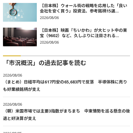
【日本株】ウォール街の戦略を応用した「良い
会社を安く買う」投資法、参考銘柄15選...
2026/08/06
【日本株】映画『ちいかわ』が大ヒット中の東
宝（9602）など、久しぶりに注目される...
2026/08/06
「市況概況」の過去記事を読む
2026/08/06
（まとめ）日経平均は617円安の65,683円で反落 半導体株に売り
も好業績銘柄が支え
2026/08/06
（朝）米国市場では主要3指数がまちまち 中東情勢を巡る懸念の後
退と好決算が支え