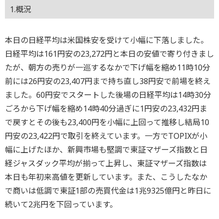
1.概況
本日の日経平均は米国株安を受けて小幅に下落しました。
日経平均は161円安の23,272円と本日の安値で寄り付きまし
たが、朝方の売りが一巡するなかで下げ幅を縮め11時10分
前には26円安の23,407円まで持ち直し38円安で前場を終え
ました。60円安でスタートした後場の日経平均は14時30分
ごろから下げ幅を縮め14時40分過ぎに1円安の23,432円ま
で戻すとその後も23,400円を小幅に上回って推移し結局10
円安の23,422円で取引を終えています。一方でTOPIXが小
幅に上げたほか、新興市場も堅調で東証マザーズ指数と日
経ジャスダック平均が揃って上昇し、東証マザーズ指数は
本日も年初来高値を更新しています。また、こうしたなか
で商いは低調で東証1部の売買代金は1兆9325億円と昨日に
続いて2兆円を下回っています。