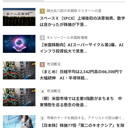
岡元兵八郎の米国株マスターへの道
スペースＸ［SPCX］上場後初の決算発表、数字
は良かったが株価が下落...
モトリーフール米国株情報
【米国株動向】AIスーパーサイクル第2幕、AI
インフラ投資拡大で恩恵...
市況概況
（まとめ）日経平均は2,342円高の66,300円で
大幅続伸 AI・半導体銘...
市況概況
（朝）米国市場では主要3指数がまちまち 中
東情勢を巡る懸念の後退...
市場のテーマを再訪する。アナリストが読み解くテーマの本質
【日本株】株価77倍「第二のキオクシア」を探