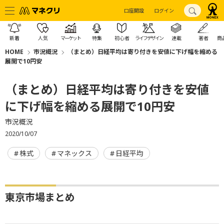
口座開設
ログイン
新着
人気
マーケット
特集
初心者
ライフデザイン
連載
著者
商
HOME
市況概況
（まとめ）日経平均は寄り付きを安値に下げ幅を縮める
展開で10円安
（まとめ）日経平均は寄り付きを安値
に下げ幅を縮める展開で10円安
市況概況
2020/10/07
株式
マネックス
日経平均
東京市場まとめ