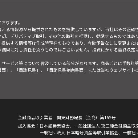
ております。
考える情報源から提供されたものを提供していますが、当社はその正確
売却、デリバティブ取引、その他の取引を推奨し、勧誘するものではあ
。提供する情報等は作成時現在のものであり、今後予告なしに変更また
の結果に対し責任を負うものではございません。投資にかかる最終決定
・サービス等について言及している部分があります。商品ごとに手数料
書面」、「目論見書」、「目論見書補完書面」または当社ウェブサイト
金融商品取引業者 関東財務局長（金商）第165号
日本証券業協会、一般社団法人 第二種金融商品取
一般社団法人 日本暗号資産等取引業協会、一般社