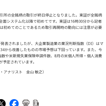
引所の全銘柄の取引が終日停止となりました。東証が全銘柄
の全面システム化以降で初めてです。東証は16時30分から記者
は初めてのことであるため取引再開時の動向には注意が必要
が発表されましたが、大企業製造業の業況判断指数（DI）はマ
ス34から改善したものの市場予想は下回っています。また、今
感指数や米新規失業保険申請件数、8月の米個人所得・個人消費
表が予定されています。
・アナリスト 金山 敏之）