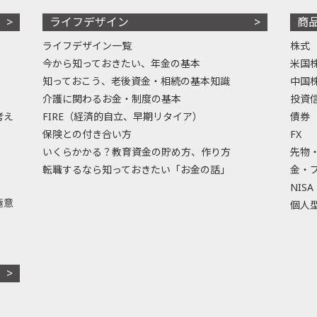
ライフデザイン
商
ライフデザイン一覧
株式
今から知っておきたい、年金の基本
米国
知っておこう、老後資金・相続の基本知識
中国
介護に関わるお金・制度の基本
投資
考え
FIRE（経済的自立、早期リタイア）
債券
保険との付き合い方
FX
いくらかかる？教育資金の貯め方、作り方
先物
転職するなら知っておきたい「お金の話」
金・
NISA
極意
個人型