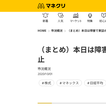
新着
人気
マーケット
特集
初心
HOME
市況概況
（まとめ）本日は障害で東証
（まとめ）本日は障
止
市況概況
2020/10/01
株式
マネックス
日経平均