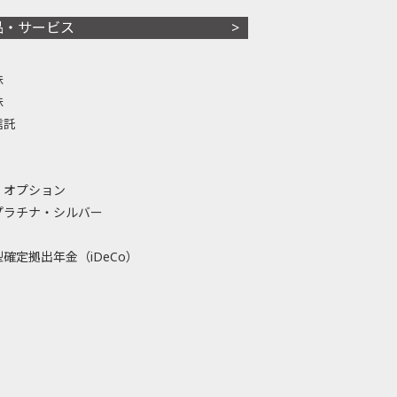
品・サービス
株
株
信託
・オプション
プラチナ・シルバー
確定拠出年金（iDeCo）