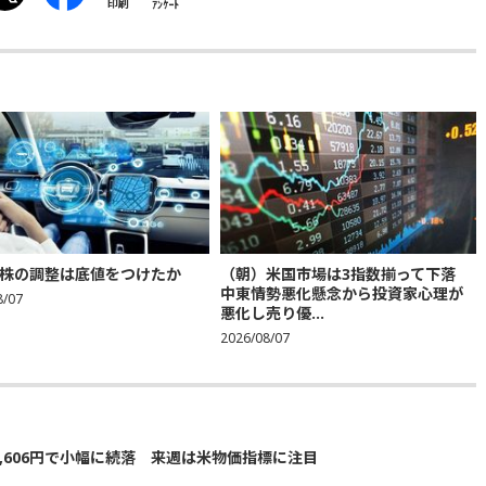
印刷
ｱﾝｹｰﾄ
株の調整は底値をつけたか
（朝）米国市場は3指数揃って下落
中東情勢悪化懸念から投資家心理が
8/07
悪化し売り優...
2026/08/07
5,606円で小幅に続落 来週は米物価指標に注目