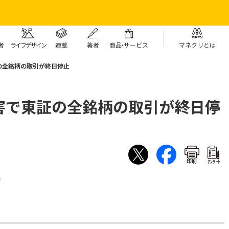
者
ライフデザイン
連載
著者
商
品・
サービス
マネクリとは
の全銘柄の取引が終日停止
害で東証の全銘柄の取引が終日停
印刷
ｱﾝｹｰﾄ