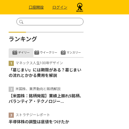
口座開設
ログイン
ランキング
デイリー
ウイークリー
マンスリー
マネックス人生100年デザイン
「墓じまい」には期限がある？墓じまい
の流れとかかる費用を解説
米国株、業界動向と銘柄解説
【米国株：銘柄発掘】業績上振れ5銘柄、
パランティア・テクノロジー...
ストラテジーレポート
半導体株の調整は底値をつけたか