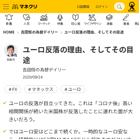
口座開設
ログイン
新着
人気
マーケット
特集
初心者
ライフデザイン
連載
著者
商
HOME
吉田恒の為替デイリー
ユーロ反落の理由、そしてその目途
ユーロ反落の理由、そしてその目
途
吉田 恒
吉田恒の為替デイリー
2020/09/24
FX
マネックス
ユーロ
ユーロの反落が目立ってきた。これは「コロナ後」高い
相関関係が続いた米国株が反落したことに連れた面が大
きいだろう。
ではユーロ安はどこまで続くか。一時的なユーロ安な