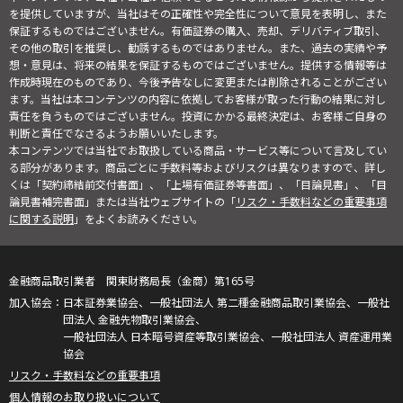
を提供していますが、当社はその正確性や完全性について意見を表明し、また
保証するものではございません。有価証券の購入、売却、デリバティブ取引、
その他の取引を推奨し、勧誘するものではありません。また、過去の実績や予
想・意見は、将来の結果を保証するものではございません。提供する情報等は
作成時現在のものであり、今後予告なしに変更または削除されることがござい
ます。当社は本コンテンツの内容に依拠してお客様が取った行動の結果に対し
責任を負うものではございません。投資にかかる最終決定は、お客様ご自身の
判断と責任でなさるようお願いいたします。
本コンテンツでは当社でお取扱している商品・サービス等について言及してい
る部分があります。商品ごとに手数料等およびリスクは異なりますので、詳し
くは「契約締結前交付書面」、「上場有価証券等書面」、「目論見書」、「目
論見書補完書面」または当社ウェブサイトの「
リスク・手数料などの重要事項
に関する説明
」をよくお読みください。
金融商品取引業者 関東財務局長（金商）第165号
日本証券業協会、一般社団法人 第二種金融商品取引業協会、一般社
団法人 金融先物取引業協会、
一般社団法人 日本暗号資産等取引業協会、一般社団法人 資産運用業
協会
リスク・手数料などの重要事項
個人情報のお取り扱いについて