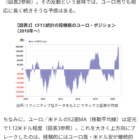
（図表2参照）。その反動という意味では、ユーロ売りも相
応に長く続きそうな予感はある。
【図表2】CFTC統計の投機筋のユーロ・ポジション
（2010年～）
出所:リフィニティブ社データをもとにマネックス証券が作成
ちなみに、ユーロ／米ドルの52週MA（移動平均線）は足元
で1.12米ドル程度（図表3参照）。これを大きく上方向にブ
レークしたのは、経験的にはユーロ高・米ドル安が継続的