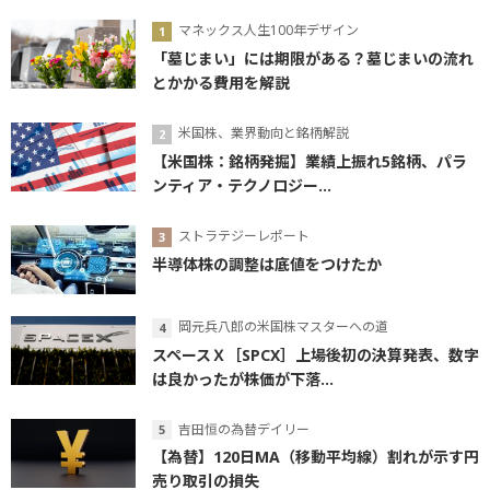
マネックス人生100年デザイン
「墓じまい」には期限がある？墓じまいの流れ
とかかる費用を解説
米国株、業界動向と銘柄解説
【米国株：銘柄発掘】業績上振れ5銘柄、パラ
ンティア・テクノロジー...
ストラテジーレポート
半導体株の調整は底値をつけたか
岡元兵八郎の米国株マスターへの道
スペースＸ［SPCX］上場後初の決算発表、数字
は良かったが株価が下落...
吉田恒の為替デイリー
【為替】120日MA（移動平均線）割れが示す円
売り取引の損失