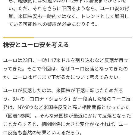
ら、経験的には52週MAの1.12米ドル前後までがせいぜ
い。ただ、それをさらに下回るようなら、ユーロ安の背
景、米国株安も一時的ではなく、トレンドとして展開し
ている可能性への警戒が必要になりそう。
株安とユーロ安を考える
ユーロは23日、一時1.17米ドルを割り込むなど反落が目立
ってきた。そこで今回は、なぜユーロ反落となってきたの
か、ユーロはどこまで下がるかについて考えてみたい。
ユーロが反落したのは、米国株が下落に転じたためだろ
う。3月の「コロナ・ショック」が一段落した後のユーロ反
発は、NYダウなど米国株反発と高い相関関係となっていた
（図表1参照）。そんな米国株が最近にかけて反落となった
ことからすると、相関関係に大きな変化がなければ、ユー
ロ反落も当然の結果といえるだろう。