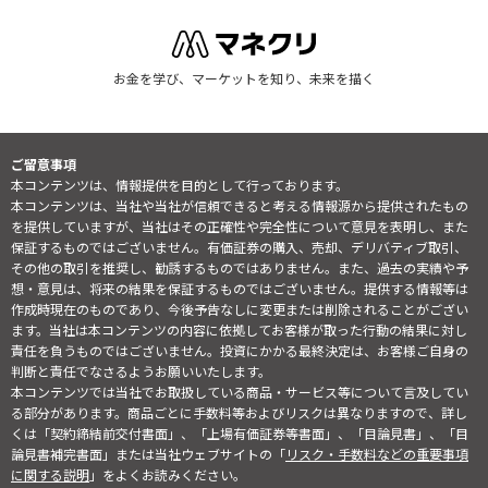
お金を学び、マーケットを知り、未来を描く
ご留意事項
本コンテンツは、情報提供を目的として行っております。
本コンテンツは、当社や当社が信頼できると考える情報源から提供されたもの
を提供していますが、当社はその正確性や完全性について意見を表明し、また
保証するものではございません。有価証券の購入、売却、デリバティブ取引、
その他の取引を推奨し、勧誘するものではありません。また、過去の実績や予
想・意見は、将来の結果を保証するものではございません。提供する情報等は
作成時現在のものであり、今後予告なしに変更または削除されることがござい
ます。当社は本コンテンツの内容に依拠してお客様が取った行動の結果に対し
責任を負うものではございません。投資にかかる最終決定は、お客様ご自身の
判断と責任でなさるようお願いいたします。
本コンテンツでは当社でお取扱している商品・サービス等について言及してい
る部分があります。商品ごとに手数料等およびリスクは異なりますので、詳し
くは「契約締結前交付書面」、「上場有価証券等書面」、「目論見書」、「目
論見書補完書面」または当社ウェブサイトの「
リスク・手数料などの重要事項
に関する説明
」をよくお読みください。