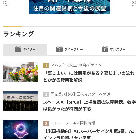
ランキング
デイリー
ウイークリー
マンスリー
マネックス人生100年デザイン
「墓じまい」には期限がある？墓じまいの流れ
とかかる費用を解説
岡元兵八郎の米国株マスターへの道
スペースＸ［SPCX］上場後初の決算発表、数字
は良かったが株価が下落...
モトリーフール米国株情報
【米国株動向】AIスーパーサイクル第2幕、AI
インフラ投資拡大で恩恵...