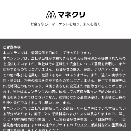
お金を学び、マーケットを知り、未来を描く
ご留意事項
本コンテンツは、情報提供を目的として行っております。
本コンテンツは、当社や当社が信頼できると考える情報源から提供されたもの
を提供していますが、当社はその正確性や完全性について意見を表明し、また
保証するものではございません。有価証券の購入、売却、デリバティブ取引、
その他の取引を推奨し、勧誘するものではありません。また、過去の実績や予
想・意見は、将来の結果を保証するものではございません。提供する情報等は
作成時現在のものであり、今後予告なしに変更または削除されることがござい
ます。当社は本コンテンツの内容に依拠してお客様が取った行動の結果に対し
責任を負うものではございません。投資にかかる最終決定は、お客様ご自身の
判断と責任でなさるようお願いいたします。
本コンテンツでは当社でお取扱している商品・サービス等について言及してい
る部分があります。商品ごとに手数料等およびリスクは異なりますので、詳し
くは「契約締結前交付書面」、「上場有価証券等書面」、「目論見書」、「目
論見書補完書面」または当社ウェブサイトの「
リスク・手数料などの重要事項
に関する説明
」をよくお読みください。