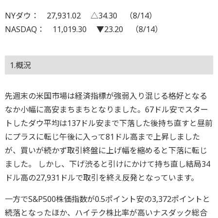
NYダウ： 27,931.02 △34.30 （8/14）
NASDAQ： 11,019.30 ▼23.20 （8/14）
1.概況
先週末の米国市場は経済指標が強弱入り混じる格好となる
なか小幅に高安まちまちとなりました。67ドル安でスター
トしたダウ平均は137ドル安まで下落した後持ち直すと昼前
にプラスに転じ午後に入って81ドル高まで上昇しました
が、買いが続かず取引終盤に上げ幅を縮めると下落に転じ
ました。 しかし、下げ渋ると引けにかけて持ち直し結局34
ドル高の27,931ドルで取引を終え反発となっています。
一方でS&P500株価指数が0.5ポイント安の3,372ポイントと
続落となったほか、ハイテク株比率が高いナスダック総合