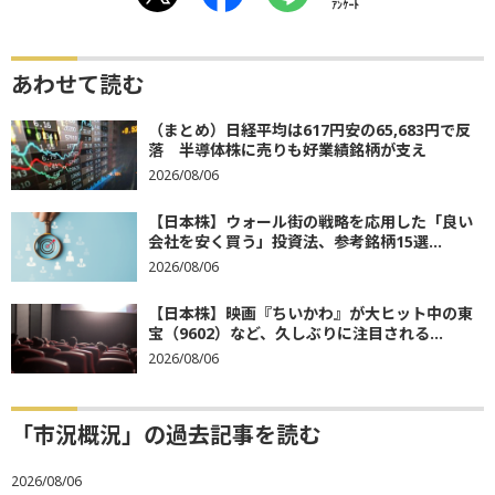
ｱﾝｹｰﾄ
あわせて読む
（まとめ）日経平均は617円安の65,683円で反
落 半導体株に売りも好業績銘柄が支え
2026/08/06
【日本株】ウォール街の戦略を応用した「良い
会社を安く買う」投資法、参考銘柄15選...
2026/08/06
【日本株】映画『ちいかわ』が大ヒット中の東
宝（9602）など、久しぶりに注目される...
2026/08/06
「市況概況」の過去記事を読む
2026/08/06