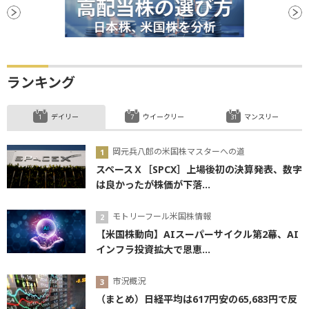
ランキング
デイリー
ウイークリー
マンスリー
岡元兵八郎の米国株マスターへの道
スペースＸ［SPCX］上場後初の決算発表、数字
は良かったが株価が下落...
モトリーフール米国株情報
【米国株動向】AIスーパーサイクル第2幕、AI
インフラ投資拡大で恩恵...
市況概況
（まとめ）日経平均は617円安の65,683円で反