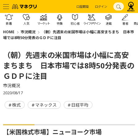
口座開設
ログイン
新着
人気
マーケット
特集
初心者
ライフデザイン
連載
著者
商
HOME
市況概況
（朝）先週末の米国市場は小幅に高安まちまち 日本市
場では8時50分発表のＧＤＰに注目
（朝）先週末の米国市場は小幅に高安
まちまち 日本市場では8時50分発表の
ＧＤＰに注目
市況概況
2020/08/17
株式
マネックス
日経平均
【米国株式市場】ニューヨーク市場