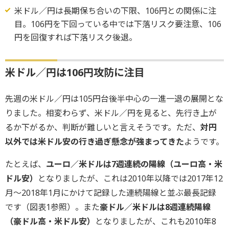
米ドル／円は長期保ち合いの下限、106円との関係に注
目。106円を下回っている中では下落リスク要注意、106
円を回復すれば下落リスク後退。
米ドル／円は106円攻防に注目
先週の米ドル／円は105円台後半中心の一進一退の展開とな
りました。相変わらず、米ドル／円を見ると、先行き上が
るか下がるか、判断が難しいと言えそうです。ただ、
対円
以外では米ドル安の行き過ぎ懸念が強まってきた
ようです。
たとえば、
ユーロ／米ドルは7週連続の陽線（ユーロ高・米
ドル安）
となりましたが、これは2010年以降では2017年12
月～2018年1月にかけて記録した連続陽線と並ぶ最長記録
です（図表1参照）。また
豪ドル／米ドルは8週連続陽線
（豪ドル高・米ドル安）
となりましたが、これも2010年8