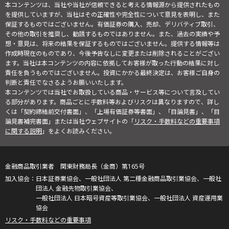
本コンテンツは、当社や当社が信頼できると考える情報源から提供されたもの
を提供していますが、当社はその正確性や完全性について意見を表明し、また
保証するものではございません。有価証券の購入、売却、デリバティブ取引、
その他の取引を推奨し、勧誘するものではありません。また、過去の実績や予
想・意見は、将来の結果を保証するものではございません。提供する情報等は
作成時現在のものであり、今後予告なしに変更または削除されることがござい
ます。当社は本コンテンツの内容に依拠してお客様が取った行動の結果に対し
責任を負うものではございません。投資にかかる最終決定は、お客様ご自身の
判断と責任でなさるようお願いいたします。
本コンテンツでは当社でお取扱している商品・サービス等について言及してい
る部分があります。商品ごとに手数料等およびリスクは異なりますので、詳し
くは「契約締結前交付書面」、「上場有価証券等書面」、「目論見書」、「目
論見書補完書面」または当社ウェブサイトの「
リスク・手数料などの重要事項
に関する説明
」をよくお読みください。
金融商品取引業者 関東財務局長（金商）第165号
日本証券業協会、一般社団法人 第二種金融商品取引業協会、一般社
団法人 金融先物取引業協会、
一般社団法人 日本暗号資産等取引業協会、一般社団法人 資産運用業
協会
リスク・手数料などの重要事項