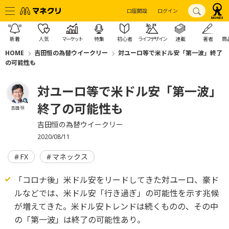
口座開設
ログイン
新着
人気
マーケット
特集
初心者
ライフデザイン
連載
著者
商
HOME
吉田恒の為替ウイークリー
対ユーロ等で米ドル安「第一波」終了
の可能性も
対ユーロ等で米ドル安「第一波」
終了の可能性も
吉田 恒
吉田恒の為替ウイークリー
2020/08/11
FX
マネックス
「コロナ後」米ドル安をリードしてきた対ユーロ、豪ド
ルなどでは、米ドル安「行き過ぎ」の可能性を示す兆候
が増えてきた。米ドル安トレンドは続くものの、その中
の「第一波」は終了の可能性あり。