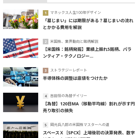
マネックス人生100年デザイン
「墓じまい」には期限がある？墓じまいの流れ
とかかる費用を解説
米国株、業界動向と銘柄解説
【米国株：銘柄発掘】業績上振れ5銘柄、パラ
ンティア・テクノロジー...
ストラテジーレポート
半導体株の調整は底値をつけたか
吉田恒の為替デイリー
【為替】120日MA（移動平均線）割れが示す円
売り取引の損失
岡元兵八郎の米国株マスターへの道
スペースＸ［SPCX］上場後初の決算発表、数字