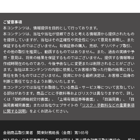
ご留意事項
本コンテンツは、情報提供を目的として行っております。
本コンテンツは、当社や当社が信頼できると考える情報源から提供されたもの
を提供していますが、当社はその正確性や完全性について意見を表明し、また
保証するものではございません。有価証券の購入、売却、デリバティブ取引、
その他の取引を推奨し、勧誘するものではありません。また、過去の実績や予
想・意見は、将来の結果を保証するものではございません。提供する情報等は
作成時現在のものであり、今後予告なしに変更または削除されることがござい
ます。当社は本コンテンツの内容に依拠してお客様が取った行動の結果に対し
責任を負うものではございません。投資にかかる最終決定は、お客様ご自身の
判断と責任でなさるようお願いいたします。
本コンテンツでは当社でお取扱している商品・サービス等について言及してい
る部分があります。商品ごとに手数料等およびリスクは異なりますので、詳し
くは「契約締結前交付書面」、「上場有価証券等書面」、「目論見書」、「目
論見書補完書面」または当社ウェブサイトの「
リスク・手数料などの重要事項
に関する説明
」をよくお読みください。
金融商品取引業者 関東財務局長（金商）第165号