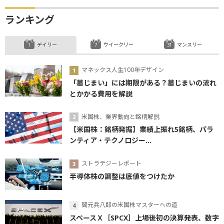
ランキング
デイリー
ウイークリー
マンスリー
マネックス人生100年デザイン
「墓じまい」には期限がある？墓じまいの流れ
とかかる費用を解説
米国株、業界動向と銘柄解説
【米国株：銘柄発掘】業績上振れ5銘柄、パラ
ンティア・テクノロジー...
ストラテジーレポート
半導体株の調整は底値をつけたか
岡元兵八郎の米国株マスターへの道
スペースＸ［SPCX］上場後初の決算発表、数字