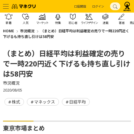
口座開設
ログイン
新着
人気
マーケット
特集
初心者
ライフデザイン
連載
著者
商
HOME
市況概況
（まとめ）日経平均は利益確定の売りで一時220円近く
下げるも持ち直し引けは58円安
（まとめ）日経平均は利益確定の売り
で一時220円近く下げるも持ち直し引け
は58円安
市況概況
2020/08/05
株式
マネックス
日経平均
東京市場まとめ