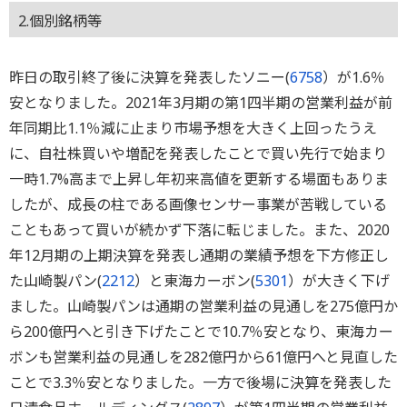
2.個別銘柄等
昨日の取引終了後に決算を発表したソニー(
6758
）が1.6％
安となりました。2021年3月期の第1四半期の営業利益が前
年同期比1.1％減に止まり市場予想を大きく上回ったうえ
に、自社株買いや増配を発表したことで買い先行で始まり
一時1.7%高まで上昇し年初来高値を更新する場面もありま
したが、成長の柱である画像センサー事業が苦戦している
こともあって買いが続かず下落に転じました。また、2020
年12月期の上期決算を発表し通期の業績予想を下方修正し
た山崎製パン(
2212
）と東海カーボン(
5301
）が大きく下げ
ました。山崎製パンは通期の営業利益の見通しを275億円か
ら200億円へと引き下げたことで10.7％安となり、東海カー
ボンも営業利益の見通しを282億円から61億円へと見直した
ことで3.3％安となりました。一方で後場に決算を発表した