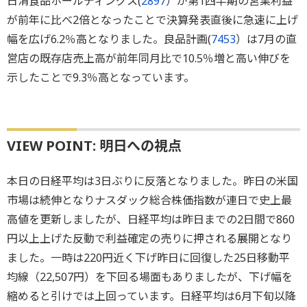
日清食品ホールディングス(
2897
）が第1四半期の営業利益
が前年に比べ2倍となったことで決算発表直後に急速に上げ
幅を広げ6.2％高となりました。良品計画(
7453
）は7月の直
営店の既存店売上高が前年同月比で10.5％増と高い伸びを
示したことで9.3％高となっています。
VIEW POINT: 明日への視点
本日の日経平均は3日ぶりに反落となりました。昨日の米国
市場は続伸となりナスダック総合株価指数が連日で史上最
高値を更新しましたが、日経平均は昨日までの2日間で860
円以上上げた反動で利益確定の売りに押される展開となり
ました。一時は220円近く下げ昨日に回復した25日移動平
均線（22,507円）を下回る場面もありましたが、下げ幅を
縮めると引けでは上回っています。日経平均は6月下旬以降